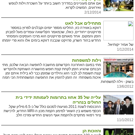
אם אתם מעוניינים במדריך חשוב ביותר על השכרת וילות לנופש
ואירועים, המשיכו לקרוא.
2/12/2014
מתחילים אבל לאט
דווקא באווירה כזו, החליטו מספר יזמים וקבלנים לפרוץ במספר
פרויקטים ייחודיים, כאלו, שכמאמר הקלישאה עומדים מעל למבחן
הזמן והמקום. אחד מאותם פרויקטים הוא מרכז העסקים והמסחר
החדש בהוד השרון, פרויקט שנבנה דווקא בימים אלו והוא פרי יוזמתו
של אמיר יקותיאל.
1/12/2014
וילות למשפחות
מתי בפעם האחרונה הקדשתם מחשבה לחופשה הבאה שלכם, מתי
הבנתם שהגיע הזמן לקחת קצת חופש מהשגרה השוחקת ולהקדיש
קצת תשומת לב לבני הזוג והילדים שמזמן כבר לא בילית איתם זמן
איכות משפחתי. זה הזמן להזמין את החופשה המשפחתית הכי חמה
בשוק - וילה למשפחות.
13/6/2012
עלייה של 35 אחוז בתרומות לעמותת ידידי בית
החולים בנהריה
ההכנסות לשנת 2011 מגיעות לסכום כולל של כ-6.5 מיליון שקל.
הכסף משמש בין השאר למימון הקמת מכון ה-MRI החדש, לרכישת
ציוד רפואי מתקדם ולהקמת אגף הנשים החדש ומרכז הלב
11/1/2012
והזוכות הן