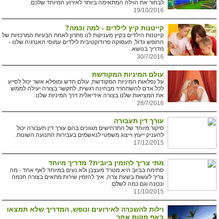
לבחור את הוילה המתאימה ביותר לאירוע המיוחד שלכם.
19/10/2016
קייטנות קיץ לילדים - למה וכמה?
קייטנות הילדים בקיץ מעניקות לנו פתרון לאחת הבעיות המרכזיות של
החופש גדול, תעסוקה פרודוקטיבית לילדים עמוסי האנרגיה שלנו -
מדריך בנושא.
30/7/2016
עולם המיניות המקודשת
על נפלאות המיניות המקודשת, עולם חדש ומופלא אשר יכול לסייע
לכל אדם להשתחרר מבחינה רגשית, לתקשר בצורה יעילה לממש
את המציאות שלנו בצורה אידיאלית דרך המיניות שלנו.
28/7/2016
עורך דין תעבורה
סיקור מיוחד של התרחישים מגוונים בהם עורך דין תעבורה יכול
להעניק ייעוץ וייצוג משפטי לנאשמים בעבירות התנועה השונות.
17/12/2015
מתי צריך להזמין ביובית? מדריך מיוחד
סתימה בביוב היא מטרד מעצבן ולא נעים במיוחד לאף אחד - מה
צריך לעשות בשעת צרה, איך להזמין שירות מתאים בצורה חכמה
ונכונה וגם כמה לשלם.
11/10/2015
וילות להשכרה לאירועים ונופש, המדריך שלא תמצאו
באף מקום אחר