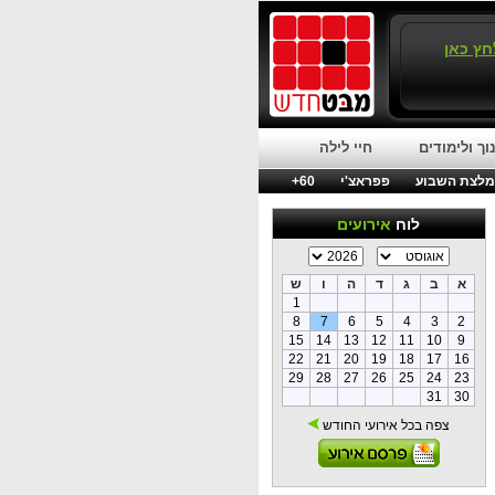
חץ כאן
וך ולימודים
חיי לילה
לצת השבוע
פפראצ'י
60+
לוח
אירועים
א
ב
ג
ד
ה
ו
ש
1
8
7
6
5
4
3
2
15
14
13
12
11
10
9
22
21
20
19
18
17
16
29
28
27
26
25
24
23
31
30
צפה בכל אירועי החודש