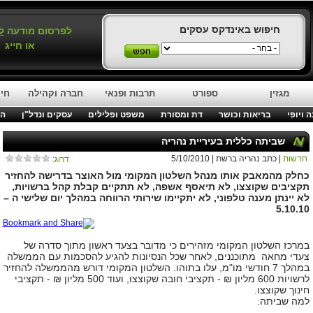
חיפוש באינדקס עסקים
לפרסום מודעה
ל
או חייג
מגזין
ספורט
תרבות ופנאי
חברה וקהילה
חינ
 ויופי
בריאות וכושר
דת ומסורת
משפט ופלילים
עסקים ונדל"ן
המ
שביתה כללית בעיריית נהריה
חדשות
| כתב נהריה ברשת | 5/10/2010
דרוג:
כחלק מהמאבק אותו מנהל השלטון המקומי מול האוצר בדרישה להחזיר
תקציבים שקוצצו, לא תיאסף אשפה, לא תתקיים קבלת קהל ברשויות,
לא יינתן מענה טלפוני, לא יתקיימו שירותי הרווחה במהלך יום שלישי ה –
5.10.10
במרכז השלטון המקומי מזהירים כי מדובר בצעד ראשון מתוך סדרה של
צעדי מחאה מתוכננים, לאחר שכל הנסיונות להגיע להסכמות עם הממשלה
במהלך 7 חודשי מו"מ, עלו בתוהו. השלטון המקומי דורש מהממשלה להחזיר
לרשויות 600 מליון ₪ - תקציבי חובה שקוצצו, ועוד 500 מליון ₪ - תקציבי
חינוך שקוצצו.
למה שביתה: