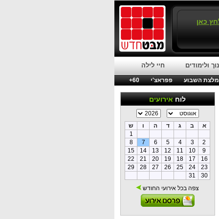
חץ כאן
וך ולימודים
חיי לילה
לצת השבוע
פפראצ'י
60+
לוח
אירועים
א
ב
ג
ד
ה
ו
ש
1
8
7
6
5
4
3
2
15
14
13
12
11
10
9
22
21
20
19
18
17
16
29
28
27
26
25
24
23
31
30
צפה בכל אירועי החודש