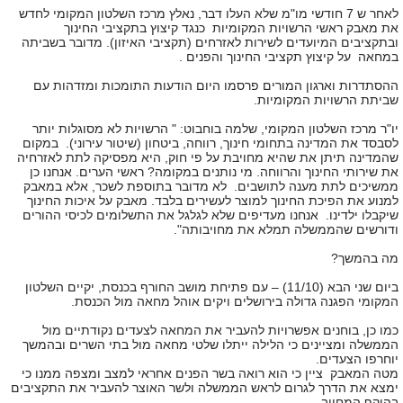
לאחר ש 7 חודשי מו"מ שלא העלו דבר, נאלץ מרכז השלטון המקומי לחדש
את מאבק ראשי הרשויות המקומיות כנגד קיצוץ בתקציבי החינוך
ובתקציבים המיועדים לשירות לאזרחים (תקציבי האיזון). מדובר בשביתה
במחאה על קיצוץ תקציבי החינוך והפנים .
ההסתדרות וארגון המורים פרסמו היום הודעות התומכות ומזדהות עם
שביתת הרשויות המקומיות.
יו"ר מרכז השלטון המקומי, שלמה בוחבוט: " הרשויות לא מסוגלות יותר
לסבסד את המדינה בתחומי חינוך, רווחה, ביטחון (שיטור עירוני). במקום
שהמדינה תיתן את שהיא מחויבת על פי חוק, היא מפסיקה לתת לאזרחיה
את שירותי החינוך והרווחה. מי נותנים במקומה? ראשי הערים. אנחנו כן
ממשיכים לתת מענה לתושבים. לא מדובר בתוספת לשכר, אלא במאבק
למנוע את הפיכת החינוך למוצר לעשירים בלבד. מאבק על איכות החינוך
שיקבלו ילדינו. אנחנו מעדיפים שלא לגלגל את התשלומים לכיסי ההורים
ודורשים שהממשלה תמלא את מחויבותה".
מה בהמשך?
ביום שני הבא (11/10) – עם פתיחת מושב החורף בכנסת, יקיים השלטון
המקומי הפגנה גדולה בירושלים ויקים אוהל מחאה מול הכנסת.
כמו כן, בוחנים אפשרויות להעביר את המחאה לצעדים נקודתיים מול
הממשלה ומציינים כי הלילה ייתלו שלטי מחאה מול בתי השרים ובהמשך
יוחרפו הצעדים.
מטה המאבק ציין כי הוא רואה בשר הפנים אחראי למצב ומצפה ממנו כי
ימצא את הדרך לגרום לראש הממשלה ולשר האוצר להעביר את התקציבים
בהיקף המחויב.