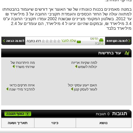
במטה מאמינים בכנות כוונותיו של שר האוצר אך דורשים שיעמוד בהבטחתו
למתווה עולה של החזר הכספים והעמדת תקציבי החובה על 3 מיליארד ₪
עד 2012. בשלטון המקומי מציינים שבשנת 2002 עמדו תקציבי החובה ע"ס
3.4 מיליארד ₪, ובמקום שהיום יגיעו ל 4 מיליארד, הם עומדים על 2.4
מיליארד בלבד
הדפס
שלח לחבר
דרג כתבה
כתבה
עוד בחדשות
למה שקיות אריזה
מה היתרונות של
יכולות לשמש
שירותי משרד
האם ייעוץ עסקי יכול
איזה חרקים כדאי
לעזור לעסק קטן
להדביר מידי שנה
תגובות
0
תגובות
נושא
כינוי
תאריך ושעה