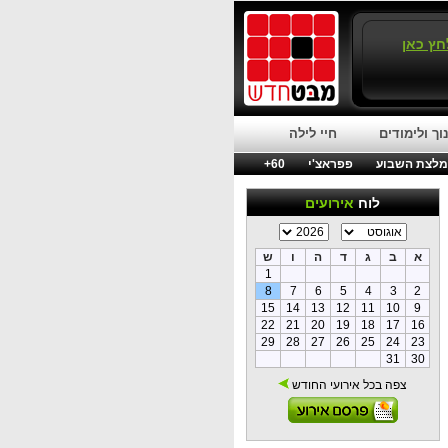
חץ כאן
וך ולימודים
חיי לילה
לצת השבוע
פפראצ'י
60+
לוח
אירועים
א
ב
ג
ד
ה
ו
ש
1
8
7
6
5
4
3
2
15
14
13
12
11
10
9
22
21
20
19
18
17
16
29
28
27
26
25
24
23
31
30
צפה בכל אירועי החודש