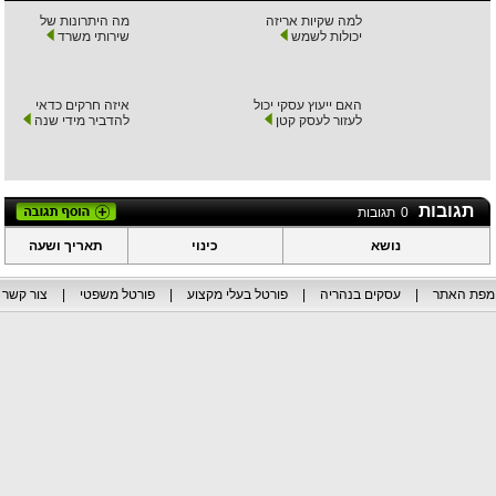
למה שקיות אריזה
מה היתרונות של
יכולות לשמש
שירותי משרד
האם ייעוץ עסקי יכול
איזה חרקים כדאי
לעזור לעסק קטן
להדביר מידי שנה
תגובות
0
תגובות
נושא
כינוי
תאריך ושעה
מפת האתר
|
עסקים בנהריה
|
פורטל בעלי מקצוע
|
פורטל משפטי
|
צור קשר