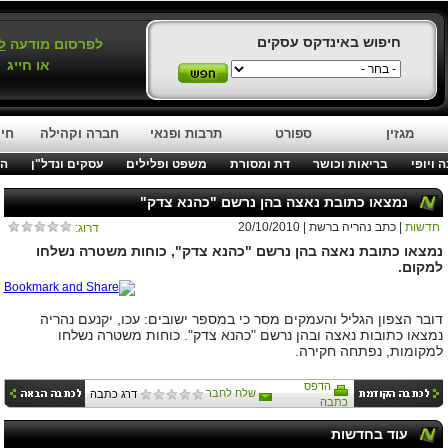
חיפוש באינדקס עסקים
לפרסום מודעה
ל
או חייג
מגזין
ספורט
תרבות ופנאי
חברה וקהילה
חינ
 ויופי
בריאות וכושר
דת ומסורת
משפט ופלילים
עסקים ונדל"ן
המ
נמצאו כתובת נאצה בהן נרשם "כהנא צדק"
חדשות
| כתב נהריה ברשת | 20/10/2010
דרוג:
נמצאו כתובת נאצה בהן נרשם "כהנא צדק", כוחות משטרה נשלחו
למקום.
דובר הצפון הגליל והעמקים מסר כי במספר ישובים: עכו, יקנעם נהריה
נמצאו כתובות נאצה ובהן נרשם "כהנא צדק". כוחות משטרה נשלחו
למקומות, נפתחה חקירה.
הדפס
שלח לחבר
דרג כתבה
כתבה
עוד בחדשות