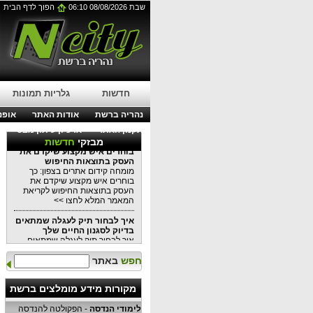
שבת 08/08/2026 06:10
הפוך לדף הבית
עבודות בגובה בסנפלינג:
הפתרון המושלם לתחזוקת
בניינים מודרניים
עבודות בגובה בסנפלינג: הפתרון
המושלם לתחזוקת בניינים מודרניים
לפרטים נוספים לחצו כאן >>
עורך דין דיני עבודה בנהריה:
מתי כדאי לפנות לייעוץ משפטי?
חדשות
גלריות תמונות
עורך דין דיני עבודה בנהריה: מתי
כדאי לפנות לייעוץ משפטי?
נהריה ברשת
אודות האתר
אופנה
לקריאת המאמר המלא לחצו >>
תקנון האתר
ארכיון עיתון מבט
מומחה קידום אתרים בצפון: כך
מבזקי
חדשות
בוחרים איש מקצוע שיקדם את
העסק בתוצאות החיפוש
מומחה קידום אתרים בצפון: כך
בוחרים איש מקצוע שיקדם את
העסק בתוצאות החיפוש לקריאת
המאמר המלא לחצו >>
איך לבחור תיק לעגלה שמתאים
בדיוק לסגנון החיים שלך
איך לבחור תיק לעגלה שמתאים
בדיוק לסגנון החיים שלכם כל
המידע במאמר הקרוב לקריאה
חפש
באתר
לחצו >>
למה שקיות אריזה יכולות
מקורות מידע מומלצים ברשת
לשמש
למה שקיות אריזה יכולות לשמש כל
לימודי הנדסה
- הפקולטה להנדסה