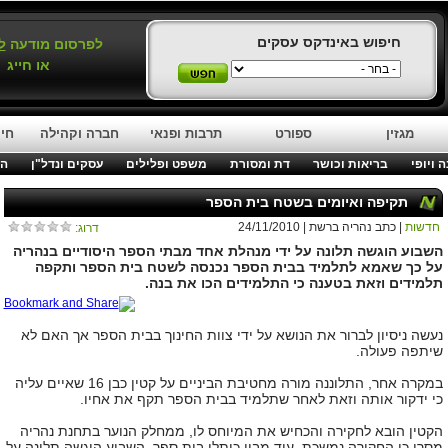
חיפוש באינדקס עסקים
לפרסום מודעה
ל
או חייג
מגזין
ספורט
תרבות ופנאי
חברה וקהילה
חינ
 ויופי
בריאות וכושר
דת ומסורת
משפט ופלילים
עסקים ונדל"ן
המ
תקיפה ואיומים בשטח בית הספר
חדשות
| כתב נהריה ברשת | 24/11/2010
דרוג:
השבוע הוגשה תלונה על ידי מנהלת אחד מבתי הספר היסודיים בנהריה
על כך שאמא לתלמיד בבית הספר נכנסה לשטח בית הספר ותקפה
תלמידים וזאת בטענה כי התלמידים הכו את בנה.
נעשה ניסיון לברור את הנושא על ידי צוות החינוך בבית הספר אך האם לא
שיתפה פעולה.
במקרה אחר, התלוננה מורה מחטיבת הביניים על קטין כבן 16 שאיים עליה
כי ידקור אותה וזאת לאחר שתלמיד בבית הספר תקף את אחיו.
הקטין הובא לחקירה והכחיש את המיוחס לו, ממחלק הנוער בתחנת נהריה
מסרו כי החקירה נמשכת. עוד מבין כותלי בית ספר, השבוע הוגשה תלונה על