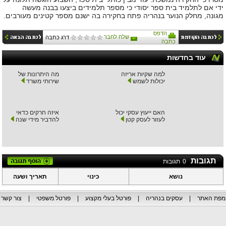
ידי אם לתלמיד בית ספר יסודי כי מספר תלמידים ביצעו בבנה מעשה
מגונה, מחלק הנוער בנהריה פתח בחקירה בה ישנם מספר קטינים מעורבים.
הדפס
שלח לחבר
דרג כתבה
כתבה
עוד בחדשות
למה שקיות אריזה
מה היתרונות של
יכולות לשמש
שירותי משרד
האם ייעוץ עסקי יכול
איזה חרקים כדאי
לעזור לעסק קטן
להדביר מידי שנה
תגובות
0
תגובות
נושא
כינוי
תאריך ושעה
מפת האתר
|
עסקים בנהריה
|
פורטל בעלי מקצוע
|
פורטל משפטי
|
צור קשר