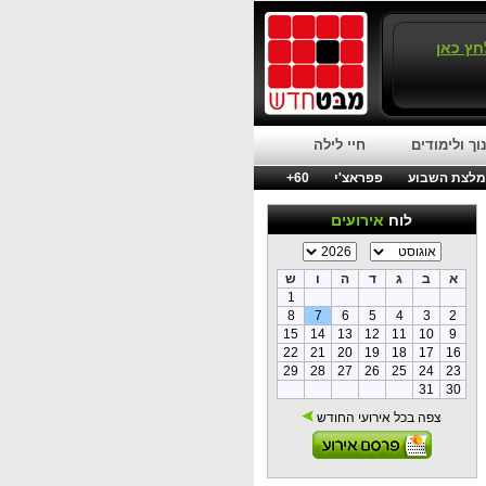
חץ כאן
וך ולימודים
חיי לילה
לצת השבוע
פפראצ'י
60+
לוח
אירועים
א
ב
ג
ד
ה
ו
ש
1
8
7
6
5
4
3
2
15
14
13
12
11
10
9
22
21
20
19
18
17
16
29
28
27
26
25
24
23
31
30
צפה בכל אירועי החודש