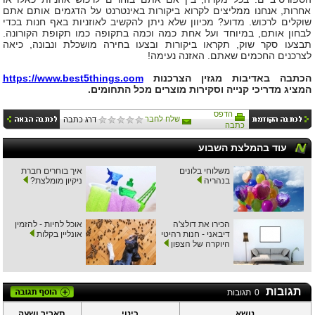
אחרות, אנחנו ממליצים לקרוא ביקורות באינטרנט על הדגמים אותם אתם
שוקלים לרכוש. מדוע? מכיוון שלא ניתן להקשיב לאוזניות באף חנות בכדי
לבחון אותם, במיוחד ועל אחת כמה וכמה בתקופה כמו תקופת הקורונה.
תבצעו סקר שוק, תקראו ביקורות ובצעו בחירה מושכלת ונבונה, כיאה
לצרכנים החכמים שאתם. האזנה נעימה!
הכתבה באדיבות מגזין הצרכנות
https://www.best5things.com
המציג מדריכי קנייה וסקירות מוצרים מכל התחומים.
הדפס
שלח לחבר
דרג כתבה
כתבה
עוד בהמלצת השבוע
משלוחי בלונים
איך בוחרים חברת
בנהריה
ניקיון מומלצת?
הכירו את דולצ'ה
אוכל לחיות - להזמין
דיבאני - חנות רהיטי
אונליין בקלות
היוקרה של הצפון
תגובות
0
תגובות
נושא
כינוי
תאריך ושעה