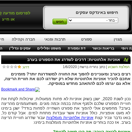
חיפוש באינדקס עסקים
לפרסום מודעה
ל
או חייג
מגזין
ספורט
תרבות ופנאי
חברה וקהילה
חינ
 ויופי
בריאות וכושר
דת ומסורת
משפט ופלילים
עסקים ונדל"ן
המ
אוזניות אלחוטיות: דרכים לשדרג את הספורט בערב
המלצת השבוע
| כתב נהריה ברשת | 1/6/2020
דרוג:
רצים בערב ומעוניינים להפוך את החוויה למשודרגת יותר? מזמינים
אתכם להכיר אוזניות אלחוטיות שלא רק ישדרגו לכם את חוויית הריצה,
אלא גם יגרמו לכם להתאהב מחדש במוסיקה.
נכון לשנת 2020, ישנן בשוק אוזניות לא פחות ממעולות, שיכולות לקחת את
חוויית הספורט שלכם ולמנף אותה בכמה וכמה מונים. משתעממים מהריצה
בערב? מחפשים אולי להפוך את ספורט השחייה לפחות בודד? ישנן בימינו
לא מעט אופציות, כולל אוזניות אשר עובדות מתחת למים. אבל קודם כל,
בואו נדבר ונכיר קצת
אוזניות אלחוטיות מומלצות
עבור שדרוג חוויית הריצה
בערב. אז ככה בוחרים אוזניות אלחוטיות מומלצות בימינו:
אוזניות לריצה בערב: מה הכי חשוב לדעת?