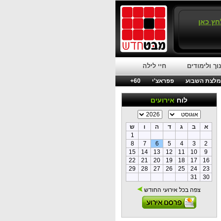
חץ כאן
וך ולימודים
חיי לילה
לצת השבוע
פפראצ'י
60+
לוח
אירועים
א
ב
ג
ד
ה
ו
ש
1
8
7
6
5
4
3
2
15
14
13
12
11
10
9
22
21
20
19
18
17
16
29
28
27
26
25
24
23
31
30
צפה בכל אירועי החודש