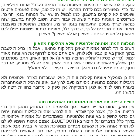
שוקלים לרכוש אוזניות כפתור פשוטות עבור הריצה בערב? אנחנו ממליצים,
עד כדי מפצירים בכם לרדת מהרעיון. שימו לב טוב, ישנם לפעמים פרטים
שאנשים לא לוקחים בחשבון, כמו למשל הנושא של הנוחות בזמן הריצה.
כשרוכשים אוזניות כפתור פשוטות עבור ריצה, חשוב לקחת בחשבון שזה
כנראה יצריך ממכם התעסקות בזמן הריצה, והאמת, התעסקות מעצבנת
מאוד. אנחנו מדברים על כך, שבדרך כלל, אוזניות כפתור פשוטות ייפלו לכם
מהאוזן כל מספר שניות - מעצבן או לא מעצבן? מעצבן.
המלצה חמה: אוזניות אלחוטיות שלא מחליקות מהאוזן
חשוב ביותר לבחור אוזניות שאינן מחליקות מהאוזן, אבל הן צריכות לשבת
בתוך האוזן באופן טבעי ולא לוחץ. אם אתם נוטים לדחוף את האוזניות מאוד
עמוק (כדי שיפסיקו להחליק החוצה מהאוזן) אל תוך האוזן, אתם מסתכנים
בכך שחלק מהאוזנייה פשוט יישאר בתוך האוזן. ואם זה לא מספיק, אז דבר
נוסף, זה גם יכאיב לכם במהלך הריצה... בקיצור – לא מומלץ!
מה כן מומלץ? אוזניות קלילות ונוחות, כאלו שעובדות בצורה אלחוטית ולא
מגבילות אתכם בתנועה. ניסיתם פעם לרוץ עם אוזניות רגילות שמתחברות
בעזרת חוט לנייד או לנגן המוסיקה? אין ספק כי מדובר בחוויית ריצה לא
ממש נוחה.
חוויית הריצה עם אוזניות המתחברות באמצעות חוט
אין ספק, החוט מפריע, פוגע בגוף ולפעמים גם מתנתק מהנגן תוך כדי
הריצה. אם כך, מעבר לכך שכדאי יהיה לרכוש אוזניות קלילות ונוחות, יהיה
גם כדאי להשקיע באוזניות אלחוטיות. וכשמדברים על אוזניות אלחוטיות,
בדרך כלל מדברים על חיבור ב-
BLUETOOTH
. אמנם איכות השמע לעולם
לא תהיה אותה איכות שאתם מכירים ממערכת הסטריאו בבית, אבל איכות
השמע באוזניות אלחוטיות בהחלט תספק את רוב האנשים לצרכיהם
הספורטיביים. בכל מקרה, בין אם אתם בוחרים לרכוש אוזניות כאלו או