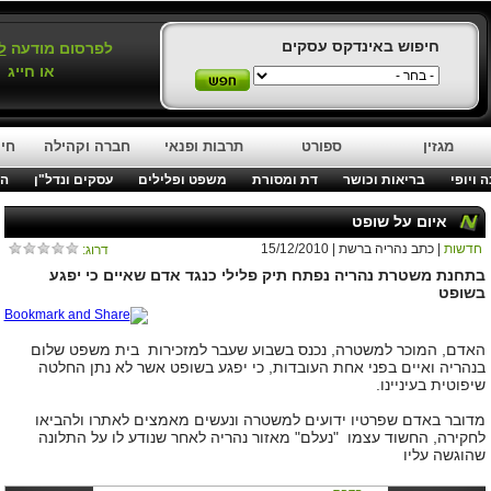
חיפוש באינדקס עסקים
לפרסום מודעה
ל
או חייג
מגזין
ספורט
תרבות ופנאי
חברה וקהילה
חינ
 ויופי
בריאות וכושר
דת ומסורת
משפט ופלילים
עסקים ונדל"ן
המ
איום על שופט
חדשות
| כתב נהריה ברשת | 15/12/2010
דרוג:
בתחנת משטרת נהריה נפתח תיק פלילי כנגד אדם שאיים כי יפגע
בשופט
האדם, המוכר למשטרה, נכנס בשבוע שעבר למזכירות בית משפט שלום
בנהריה ואיים בפני אחת העובדות, כי יפגע בשופט אשר לא נתן החלטה
שיפוטית בעיניינו.
מדובר באדם שפרטיו ידועים למשטרה ונעשים מאמצים לאתרו ולהביאו
לחקירה, החשוד עצמו "נעלם" מאזור נהריה לאחר שנודע לו על התלונה
שהוגשה עליו