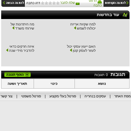
הדפס
שלח לחבר
דרג כתבה
כתבה
עוד בחדשות
למה שקיות אריזה
מה היתרונות של
יכולות לשמש
שירותי משרד
האם ייעוץ עסקי יכול
איזה חרקים כדאי
לעזור לעסק קטן
להדביר מידי שנה
תגובות
0
תגובות
נושא
כינוי
תאריך ושעה
מפת האתר
|
עסקים בנהריה
|
פורטל בעלי מקצוע
|
פורטל משפטי
|
צור קשר