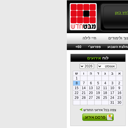
חץ כאן
וך ולימודים
חיי לילה
לצת השבוע
פפראצ'י
60+
לוח
אירועים
א
ב
ג
ד
ה
ו
ש
1
8
7
6
5
4
3
2
15
14
13
12
11
10
9
22
21
20
19
18
17
16
29
28
27
26
25
24
23
31
30
צפה בכל אירועי החודש