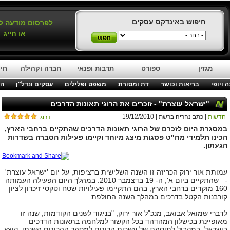
חיפוש באינדקס עסקים
לפרסום מודעה
ל
או חייג
מגזין
ספורט
תרבות ופנאי
חברה וקהילה
חינ
 ויופי
בריאות וכושר
דת ומסורת
משפט ופלילים
עסקים ונדל"ן
המ
"ישראל עוצרת" - זוכרים את הרוגי תאונות הדרכים
חדשות
| כתב נהריה ברשת | 19/12/2010
דרוג:
במסגרת היום לזכרם של הרוגי תאונות הדרכים שהתקיים ברחבי הארץ,
הכינו תלמידי מח"ט פסגות מיצג מיוחד וקיימו פעילות הסברה בשדרות
הגעתון.
עמותת אור ירוק הכריזה זו השנה השלישית ברציפות, על יום 'ישראל עוצרת'
- שהתקיים ביום א', ה- 19 בדצמבר 2010. במהלך היום הפעילה העמותה
160 מוקדים ברחבי הארץ, בהם התקיימו פעילויות שטח וטקסי זיכרון לציון
קורבנות הקטל בדרכים במהלך השנה החולפת.
לדברי שמואל אבואב, מנכ"ל אור ירוק, "בניגוד לשנים הקודמות, שנה זו
מאופיינת בכישלון המהדהד בכל הקשור למלחמה בתאונות הדרכים
בישראל. במקביל לתוספת של עשרות הרוגים למספר ההרוגים השנתי, קוצץ