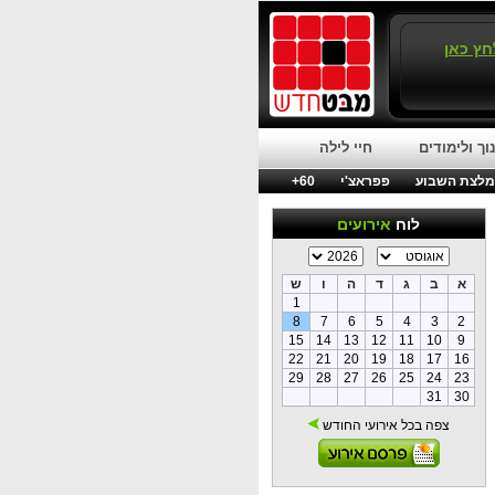
חץ כאן
וך ולימודים
חיי לילה
לצת השבוע
פפראצ'י
60+
לוח
אירועים
א
ב
ג
ד
ה
ו
ש
1
8
7
6
5
4
3
2
15
14
13
12
11
10
9
22
21
20
19
18
17
16
29
28
27
26
25
24
23
31
30
צפה בכל אירועי החודש