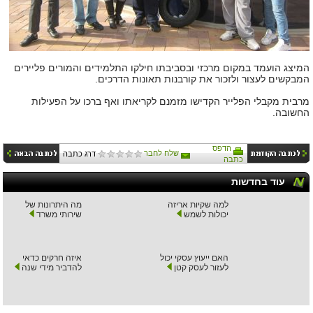
המיצג הועמד במקום מרכזי ובסביבתו חילקו התלמידים והמורים פליירים
המבקשים לעצור ולזכור את קורבנות תאונות הדרכים.
מרבית מקבלי הפלייר הקדישו מזמנם לקריאתו ואף ברכו על הפעילות
החשובה.
הדפס
שלח לחבר
דרג כתבה
כתבה
עוד בחדשות
למה שקיות אריזה
מה היתרונות של
יכולות לשמש
שירותי משרד
האם ייעוץ עסקי יכול
איזה חרקים כדאי
לעזור לעסק קטן
להדביר מידי שנה