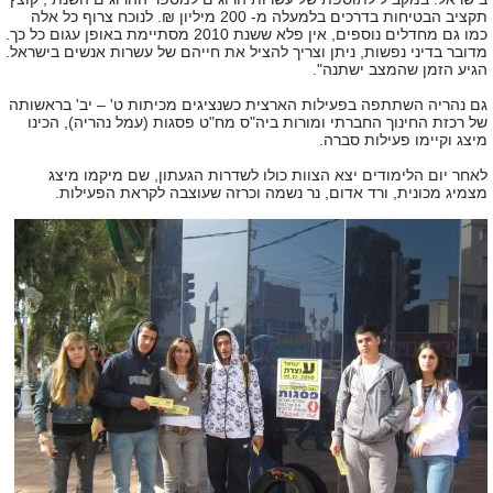
תקציב הבטיחות בדרכים בלמעלה מ- 200 מיליון ₪. לנוכח צרוף כל אלה
כמו גם מחדלים נוספים, אין פלא ששנת 2010 מסתיימת באופן עגום כל כך.
מדובר בדיני נפשות, ניתן וצריך להציל את חייהם של עשרות אנשים בישראל.
הגיע הזמן שהמצב ישתנה".
גם נהריה השתתפה בפעילות הארצית כשנציגים מכיתות ט' – יב' בראשותה
של רכזת החינוך החברתי ומורות ביה"ס מח"ט פסגות (עמל נהריה), הכינו
מיצג וקיימו פעילות סברה.
לאחר יום הלימודים יצא הצוות כולו לשדרות הגעתון, שם מיקמו מיצג
מצמיג מכונית, ורד אדום, נר נשמה וכרזה שעוצבה לקראת הפעילות.