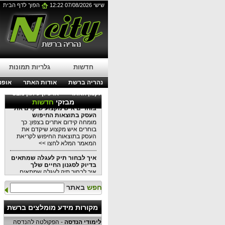
עבודות בגובה בסנפלינג:
שישי 07/08/2026 12:22
הפוך לדף הבית
הפתרון המושלם לתחזוקת
בניינים מודרניים
עבודות בגובה בסנפלינג: הפתרון
המושלם לתחזוקת בניינים מודרניים
לפרטים נוספים לחצו כאן >>
עורך דין דיני עבודה בנהריה:
מתי כדאי לפנות לייעוץ משפטי?
חדשות
גלריות תמונות
עורך דין דיני עבודה בנהריה: מתי
כדאי לפנות לייעוץ משפטי?
נהריה ברשת
אודות האתר
אופנה
לקריאת המאמר המלא לחצו >>
תקנון האתר
ארכיון עיתון מבט
מומחה קידום אתרים בצפון: כך
מבזקי
חדשות
בוחרים איש מקצוע שיקדם את
העסק בתוצאות החיפוש
מומחה קידום אתרים בצפון: כך
בוחרים איש מקצוע שיקדם את
העסק בתוצאות החיפוש לקריאת
המאמר המלא לחצו >>
איך לבחור תיק לעגלה שמתאים
בדיוק לסגנון החיים שלך
איך לבחור תיק לעגלה שמתאים
בדיוק לסגנון החיים שלכם כל
המידע במאמר הקרוב לקריאה
חפש
באתר
לחצו >>
למה שקיות אריזה יכולות
מקורות מידע מומלצים ברשת
לשמש
למה שקיות אריזה יכולות לשמש כל
לימודי הנדסה
- הפקולטה להנדסה