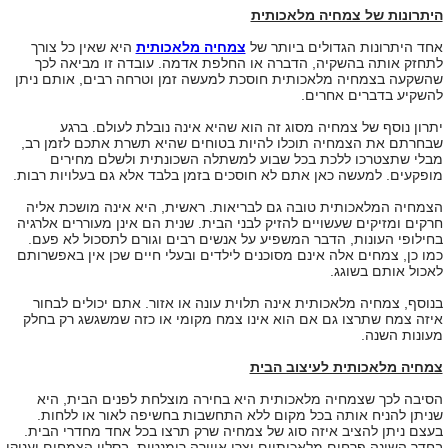
היתרונות של צמחיה מלאכותית
אחד היתרונות הגדולים ביותר של
צמחיה מלאכותית
היא שאין כל צורך
לתחזק אותה בהשקיה, הדברה או החלפת אדמה. עובדה זו מביאה לכך
שהשקעה בצמחיה מלאכותית חוסכת למעשה זמן וטרחה רבים, אותם ניתן
להשקיע בדברים אחרים.
יתרון נוסף של צמחיה מסוג זה הוא שהיא אינה נובלת לעולם. ברגע
שבחרתם את הצמחיה תוכלו להיות בטוחים שהיא תשרת אתכם לזמן רב,
מבלי שתצטרכו ללכת בכל שבוע למשתלה השכונתית ולשלם מחירים
מופקעים. למעשה כאן אתם לא חוסכים בזמן בלבד אלא גם בעלויות רבות.
הצמחיה המלאכותית טובה גם לבריאות. ראשית, היא אינה מושכת אליה
חרקים ומזיקים שעשויים להזיק לבני הבית. שנית הם אינן מעוררים אלרגיה
בחילופי העונות, הדבר המשפיע על אנשים רבים וגורם לתסכול לא פעם.
כמו כן, צמחים אלה אינם מסוכנים לילדים ובעלי חיים שכן אין באפשרותם
לאכול אותם בשוגג.
בנוסף, צמחיה מלאכותית אינה תלוית עונה או אזור. אתם יכולים לבחור
איזה צמח שתרצו גם אם הוא אינו צמח מקומי או כזה שמשגשג רק בחלק
מעונות השנה.
צמחיה מלאכותית לעיצוב הבית
הסיבה לכך שצמחיה מלאכותית היא בחירה מוצלחת לפנים הבית, היא
שניתן להניח אותה בכל מקום ללא התחשבות בחשיפה לאור או ללחות.
בעצם ניתן להציב איזה סוג של צמחיה שרק תרצו בכל אחד מחדרי הבית.
בחדר השינה פרחים מלאכותיים יצרו אווירה רומנטית, בסלון הצמחים יעניקו