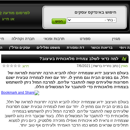
חיפוש באינדקס עסקים
לפרסום מודעה
ל
או חייג
מגזין
ספורט
תרבות ופנאי
חברה וקהילה
חינ
 ויופי
בריאות וכושר
דת ומסורת
משפט ופלילים
עסקים ונדל"ן
המ
למה כדאי לשלב צמחיה מלאכותית בעיצוב?
מגזין
| כתב נהריה ברשת | 7/6/2021
דרוג:
בעולם העיצוב ידוע שצמחיה יכולה להביא הרבה יתרונות למראה של
חלל, גם בפנים הבית וגם מחוץ לו. יחד עם זאת לצמחיה טבעית ישנם
חסרונות שלעיתים קשה להתגבר עליהם. למרבה המזל ניתן להשתמש
בצמחיה מלאכותית כדי להתגבר על המכשולים הללו.
בעולם העיצוב ידוע שצמחיה יכולה להביא הרבה יתרונות למראה של חלל,
גם בפנים הבית וגם מחוץ לו. יחד עם זאת לצמחיה טבעית ישנם חסרונות
שלעיתים קשה להתגבר עליהם. למרבה המזל ניתן להשתמש בצמחיה
מלאכותית כדי להתגבר על המכשולים הללו. בעוד שבעבר היה נהוג לחשוב
שצמחיה זו נראית לא איכותית ואפילו מזכירה פלסטיק, כיום ניתן למצוא
תחליפים שנראים ממש כמו הדבר האמיתי ולעיתים אף טוב יותר.