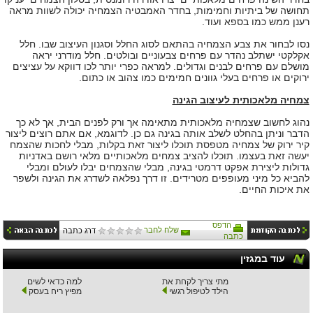
תחושה של ביתיות וחמימות, בחדר האמבטיה הצמחיה יכולה לשוות מראה
רענן ממש כמו בספא ועוד.
נסו לבחור את צבע הצמחיה בהתאם לסוג החלל וסגנון העיצוב שבו. חלל
אקלקטי ישתלב נהדר עם פרחים צבעוניים ובולטים. חלל מודרני יראה
מושלם עם פרחים לבנים וגדולים. למראה כפרי יותר לכו דווקא על עציצים
ירוקים או פרחים בעלי גוונים חמימים כמו צהוב או כתום.
צמחיה מלאכותית לעיצוב הגינה
נהוג לחשוב שצמחיה מלאכותית מתאימה אך ורק לפנים הבית, אך לא כך
הדבר וניתן בהחלט לשלב אותה בגינה גם כן. לדוגמא, אם אתם רוצים ליצור
קיר ירוק של צמחיה מטפסת תוכלו ליצור זאת בקלות, מבלי לחכות שהצמח
יעשה זאת בעצמו. תוכלו להציב צמחים מלאכותיים מלאי רושם באדניות
גדולות ליצירת אפקט דרמטי בגינה, מבלי שהצמחים יבלו לעולם ומבלי
להביא כל מיני מעופפים מטרידים. זו דרך נפלאה לשדרג את הגינה ולשפר
את איכות החיים.
הדפס
שלח לחבר
דרג כתבה
כתבה
עוד במגזין
מתי צריך לקחת את
למה כדאי לשים
הילד לטיפול רגשי
מפיץ ריח בעסק