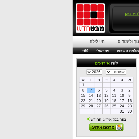
חץ כאן
וך ולימודים
חיי לילה
לצת השבוע
פפראצ'י
60+
לוח
אירועים
א
ב
ג
ד
ה
ו
ש
1
8
7
6
5
4
3
2
15
14
13
12
11
10
9
22
21
20
19
18
17
16
29
28
27
26
25
24
23
31
30
צפה בכל אירועי החודש