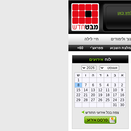
חץ כאן
וך ולימודים
חיי לילה
לצת השבוע
פפראצ'י
60+
לוח
אירועים
א
ב
ג
ד
ה
ו
ש
1
8
7
6
5
4
3
2
15
14
13
12
11
10
9
22
21
20
19
18
17
16
29
28
27
26
25
24
23
31
30
צפה בכל אירועי החודש