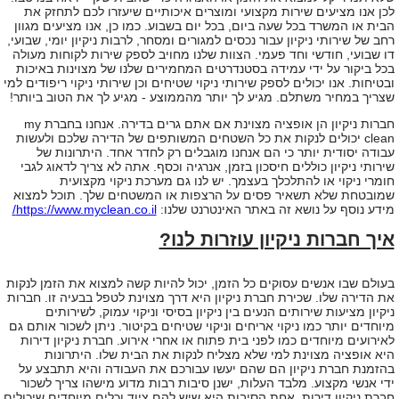
לכן אנו מציעים שירות מקצועי ומוצרים איכותיים שיעזרו לכם לתחזק את
הבית או המשרד בכל שעה ביום, בכל יום בשבוע
.
כמו כן, אנו מציעים מגוון
רחב של שירותי ניקיון עבור נכסים למגורים ומסחר, לרבות ניקיון יומי, שבועי,
דו שבועי, חודשי וחד פעמי. הצוות שלנו מחויב לספק שירות לקוחות מעולה
בכל ביקור על ידי עמידה בסטנדרטים המחמירים שלנו של מצוינות באיכות
ובטיחות
.
אנו יכולים לספק שירותי ניקוי שטיחים וכן שירותי ניקוי ריפודים למי
שצריך במחיר משתלם. מגיע לך יותר מהממוצע - מגיע לך את הטוב ביותר
!
חברות ניקיון הן אופציה מצוינת אם אתם גרים בדירה. אנחנו בחברת my
clean יכולים לנקות את כל השטחים המשותפים של הדירה שלכם ולעשות
עבודה יסודית יותר כי הם אנחנו מוגבלים רק לחדר אחד
.
היתרונות של
שירותי ניקיון כוללים חיסכון בזמן, אנרגיה וכסף. אתה לא צריך לדאוג לגבי
חומרי ניקוי או להתלכלך בעצמך. יש לנו גם מערכת ניקוי מקצועית
שמובטחת שלא תשאיר פסים על הרצפות או המשטחים שלך
.
תוכל למצוא
מידע נוסף על נושא זה באתר האינטרנט שלנו:
https://www.myclean.co.il
/
איך חברות ניקיון עוזרות לנו?
בעולם שבו אנשים עסוקים כל הזמן, יכול להיות קשה למצוא את הזמן לנקות
את הדירה שלו. שכירת חברת ניקיון היא דרך מצוינת לטפל בבעיה זו
.
חברות
ניקיון מציעות שירותים הנעים בין ניקיון בסיסי וניקוי עמוק, לשירותים
מיוחדים יותר כמו ניקוי אריחים וניקוי שטיחים בקיטור. ניתן לשכור אותם גם
לאירועים מיוחדים כמו לפני בית פתוח או אחרי אירוע
.
חברת ניקיון דירות
היא אופציה מצוינת למי שלא מצליח לנקות את הבית שלו. היתרונות
בהזמנת חברת ניקיון הם שהם יעשו עבורכם את העבודה והיא תתבצע על
ידי אנשי מקצוע
.
מלבד העלות, ישנן סיבות רבות מדוע מישהו צריך לשכור
חברת ניקיון דירות. אחת הסיבות היא שיש להם ציוד וכלים מיוחדים שיכולים