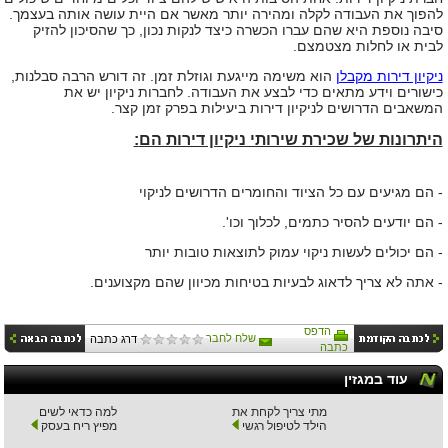
להפוך את העבודה לקלה ומהירה יותר מאשר אם היית עושה אותה בעצמך.
סיבה נוספת היא שהם עברו הכשרה כיצד לנקות נכון, כך שהסיכון להזיק
לבית או לחלות מצטמצם
.
ניקיון דירות מקבלן
הוא משימה מייגעת וגוזלת זמן. זה דורש הרבה סבלנות,
כישורים וידע מתאים כדי לבצע את העבודה. לחברות ניקיון יש את
המשאבים הדרושים לניקיון דירות ביעילות בפרק זמן קצר
.
היתרונות של שכירת שירותי ניקיון דירות הם
:
-
הם מגיעים עם כל הציוד והחומרים הדרושים לניקוי
-
הם יודעים להסיר כתמים, לכלוך וכו
'.
-
הם יכולים לעשות ניקוי עמוק לתוצאות טובות יותר
-
אתה לא צריך לדאוג לבעיות בטיחות מכיוון שהם מקצוענים.
הדפס
שלח לחבר
דרג כתבה
כתבה
עוד במגזין
מתי צריך לקחת את
למה כדאי לשים
הילד לטיפול רגשי
מפיץ ריח בעסק