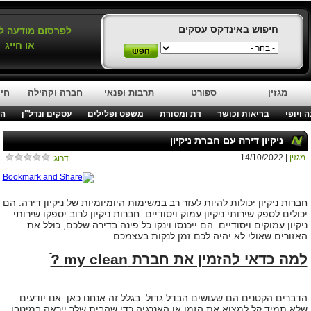
חיפוש באינדקס עסקים
לפרסום מודעה
ל
או חייג
מגזין
ספורט
תרבות ופנאי
חברה וקהילה
חינ
 ויופי
בריאות וכושר
דת ומסורת
משפט ופלילים
עסקים ונדל"ן
המ
ניקיון דירה עם חברת ניקיון
מגזין
| 14/10/2022
דרוג:
חברות ניקיון יכולות להיות לעזר רב במשימות היומיומיות של ניקיון דירה. הם
יכולים לספק שירותי ניקיון עמוק ויסודיים
.
חברות ניקיון לרוב יספקו שירותי
ניקיון עמוקים ויסודיים. הם ייכנסו וינקו כל פינה בדירה שלכם, כולל את
האזורים שאולי לא יהיה לכם זמן לנקות בעצמכם
.
למה כדאי להזמין את חברת my clean ?ֿ
הדברים הקטנים הם שעושים הבדל גדול. בגלל זה אנחנו כאן. אנו יודעים
שלא תמיד קל למצוא את הזמן או האנרגיה כדי שהבית שלך ייראה במיטבו.