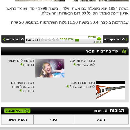
בשנת 1994 יצא בשאלה עם אשתו וילדיו. בשנת 1998 ייסד, ועומד בראש
ארגון"דעת ואמת" הפועל לקידום הנאורות וההשכלה.
שבתרבות ב'קצה' 30.4 בשעה 11:30עלות השתתפות במפגש: 20 ש"ח
הדפס
שלח לחבר
דרג כתבה
כתבה
עוד בתרבות ופנאי
כיצד ייעוץ זוגי יכול
רעיונות ליום גיבוש
למנוע גירושין
בנהריה
כיצד תבחרו מגבר
רשימת הצמחים
לגיטרה חשמלית?
המלאה למזניח
הסדרתי
תגובות
0
תגובות
נושא
כינוי
תאריך ושעה