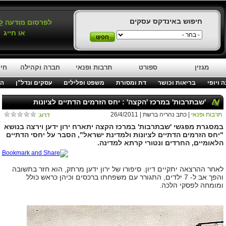
חיפוש באינדקס עסקים
לפרסום מודעה
ל
או חייג
מגזין
ספורט
תרבות ופנאי
חברה וקהילה
חינ
 ויופי
בריאות וכושר
דת ומסורת
משפט ופלילים
עסקים ונדל"ן
המ
'שבתרבות' במרכז 'הקצה' : יחס הזרמים הדתיים לציונות
תרבות ופנאי
| כתב נהריה ברשת | 26/4/2011
דרוג:
במסגרת מפגשי 'שבתרבות' במרכז הקצה יתארח ירון ידען וירצה בנושא
"יחס הזרמים הדתיים לציונות ולמדינת ישראל", הסבר על יחסי הדתיים
הלאומיים, החרדים ונטורי קרתא למדינה.
לאחר ההרצאה יתקיים דיון. סיפורו של ירון ידען מרתק, הוא חזר בתשובה
והפך אב ל- 7 ילדים, התגורר עם משפחתו ברכסים וכיהן כראש כולל
ומומחה לפסקי הלכה
.