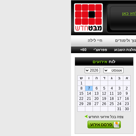
חץ כאן
וך ולימודים
חיי לילה
לצת השבוע
פפראצ'י
60+
לוח
אירועים
א
ב
ג
ד
ה
ו
ש
1
8
7
6
5
4
3
2
15
14
13
12
11
10
9
22
21
20
19
18
17
16
29
28
27
26
25
24
23
31
30
צפה בכל אירועי החודש