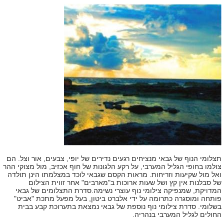
תצלומי הנוף של גבאי מנציחים רגעים נדירים של יופי, צבעים, אור וצל. הם
צולמו בחופי הגליל המערבי, על רקע הלגונות של חוף אכזיב, מול מצוקי ההר
ואל מול שקיעות וזריחות. מראות הקסם שגבאי לוכד במצלמתו הינן תולדה
של סבלנות אין קץ ושל שעות ארוכות ב"מארבים" אחר זווית הצילום
המדויקת, שמנפיקה צילומי נוף עוצרי נשימה.סדרת התצלומים של גבאי
פותחה ומוסגרה כתרומה על ידי אלברט ביטון, בעל מפעל מתכת "אביט"
בשלומי. סדרת צילומי נוף נוספת של גבאי נמצאת בתערוכת קבע בבית
החולים לגליל המערבי בנהריה.