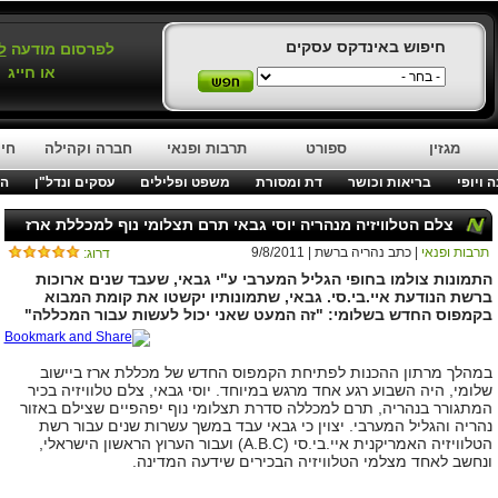
חיפוש באינדקס עסקים
לפרסום מודעה
ל
או חייג
מגזין
ספורט
תרבות ופנאי
חברה וקהילה
חינ
 ויופי
בריאות וכושר
דת ומסורת
משפט ופלילים
עסקים ונדל"ן
המ
צלם הטלוויזיה מנהריה יוסי גבאי תרם תצלומי נוף למכללת ארז
תרבות ופנאי
| כתב נהריה ברשת | 9/8/2011
דרוג:
התמונות צולמו בחופי הגליל המערבי ע"י גבאי, שעבד שנים ארוכות
ברשת הנודעת איי.בי.סי. גבאי, שתמונותיו יקשטו את קומת המבוא
בקמפוס החדש בשלומי: "זה המעט שאני יכול לעשות עבור המכללה"
במהלך מרתון ההכנות לפתיחת הקמפוס החדש של מכללת ארז ביישוב
שלומי, היה השבוע רגע אחד מרגש במיוחד. יוסי גבאי, צלם טלוויזיה בכיר
המתגורר בנהריה, תרם למכללה סדרת תצלומי נוף יפהפיים שצילם באזור
נהריה והגליל המערבי. יצוין כי גבאי עבד במשך עשרות שנים עבור רשת
הטלוויזיה האמריקנית איי.בי.סי (
A.B.C
) ועבור הערוץ הראשון הישראלי,
ונחשב לאחד מצלמי הטלוויזיה הבכירים שידעה המדינה.