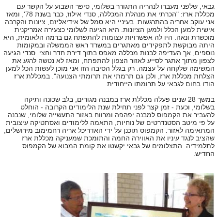
גבאי, שלפני מעברו לנהריה התגורר בשלומי, סיפר השבוע על הקשר עם
מכללת ארז: "הכרתי את מנהלת המכללה, סנדי אילוז, כבר בשנת 78', ומאז
אני עוקב אחריה בהתרגשות. בעיניי היא סמל של אידיאליזם, ציונות והקרבה
אישית למען הכלל ולמען הציונות. היא הגיעה לשלומי כצעירה אמריקנית
מוכשרת ונאה. היו לה אפשרויות עצומות להתפתח גם ברמה הלאומית, היא
היתה מבוקשת לתפקידים מאתגרים במשרד ראש הממשלה ובמקומות
נוספים, אך העדיפה לבנות מכללה מאפס בתוך דירת חדר וחצי. סנדי הגיעה
לצפון מתוך אתגר לסייע לאזור הצפון להתפתח, ומאז לא נטשה לרגע את
המשימה שלקחה על עצמה. רק בגלל הסיבה הזו אני מוכן לעשות הכל למען
הצלחת מכללת ארז, ולכן גם תרמתי את תרומתי הצנועה". במכללת ארז
הודו בחום לגבאי על תרומתו הייחודית.
במשך 28 שנים פעלה מכללת ארז במבנה מגורים, בלב שכונה ותיקה
בשלומי, וכעת - זמן קצר לפני תחילת שנת הלימודים הקרובה - הוחלט
להעביר את הקמפוס למבנה יפהפה ומרווח באזור התעשייה שלומי, שנבנה
על פי מיטב הסטנדרטים של נוחיות, התאמה ללימודים ואסתטיקה עיצובית
המתאימה לאזור. הקמפוס תוכנן על ידי האדריכל אריה רחמימוב מירושלים,
שהציב לנגד עיניו את האווירה החמה והתומכת שמעניקה מכללת ארז
לתלמידיה. התצלומים של גבאי יקשטו את קומת המבוא של הקמפוס
החדיש.