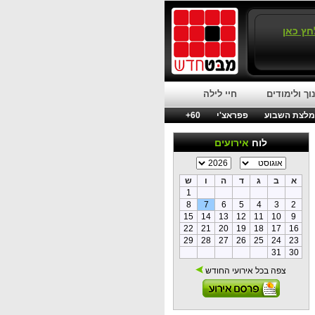
חץ כאן
וך ולימודים
חיי לילה
לצת השבוע
פפראצ'י
60+
לוח
אירועים
א
ב
ג
ד
ה
ו
ש
1
8
7
6
5
4
3
2
15
14
13
12
11
10
9
22
21
20
19
18
17
16
29
28
27
26
25
24
23
31
30
צפה בכל אירועי החודש