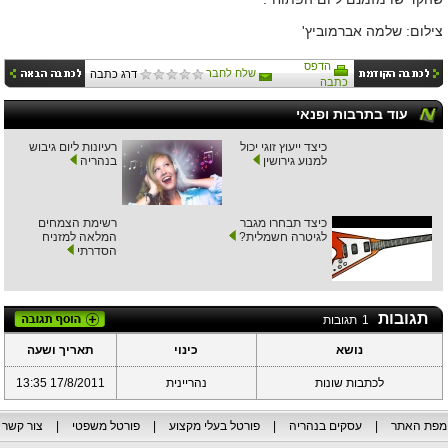
צילום: שלמה אברמוביץ'
הדפס
שלח לחבר
דרג כתבה
כתבה
עוד בתרבות ופנאי
כיצד ייעוץ זוגי יכול
רעיונות ליום גיבוש
למנוע גירושין
בנהריה
כיצד תבחרו מגבר
רשימת הצמחים
לגיטרה חשמלית?
המלאה למזניח
הסדרתי
תגובות
1
תגובות
נושא
כינוי
תאריך ושעה
לכתבות שונות
נהריינית
17/8/2011 13:35
מפת האתר
|
עסקים בנהריה
|
פורטל בעלי מקצוע
|
פורטל משפטי
|
צור קשר