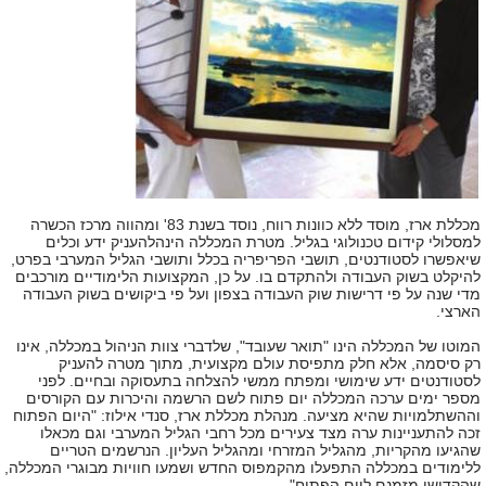
מכללת ארז, מוסד ללא כוונות רווח, נוסד בשנת 83' ומהווה מרכז הכשרה
למסלולי קידום טכנולוגי בגליל. מטרת המכללה הינהלהעניק ידע וכלים
שיאפשרו לסטודנטים, תושבי הפריפריה בכלל ותושבי הגליל המערבי בפרט,
להיקלט בשוק העבודה ולהתקדם בו. על כן, המקצועות הלימודיים מורכבים
מדי שנה על פי דרישות שוק העבודה בצפון ועל פי ביקושים בשוק העבודה
הארצי.
המוטו של המכללה הינו "תואר שעובד", שלדברי צוות הניהול במכללה, אינו
רק סיסמה, אלא חלק מתפיסת עולם מקצועית, מתוך מטרה להעניק
לסטודנטים ידע שימושי ומפתח ממשי להצלחה בתעסוקה ובחיים. לפני
מספר ימים ערכה המכללה יום פתוח לשם הרשמה והיכרות עם הקורסים
וההשתלמויות שהיא מציעה. מנהלת מכללת ארז, סנדי אילוז: "היום הפתוח
זכה להתעניינות ערה מצד צעירים מכל רחבי הגליל המערבי וגם מכאלו
שהגיעו מהקריות, מהגליל המזרחי ומהגליל העליון. הנרשמים הטריים
ללימודים במכללה התפעלו מהקמפוס החדש ושמעו חוויות מבוגרי המכללה,
שהקדישו מזמנם ליום הפתוח".