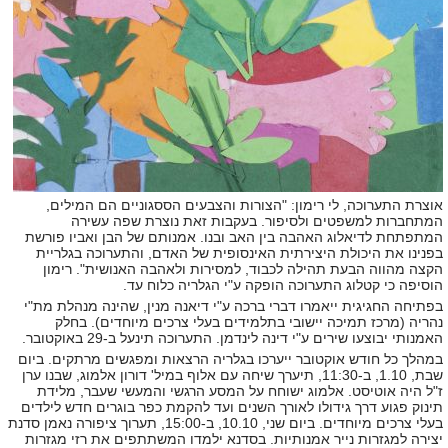
אוצרת התערוכה
,
לי רימון
: "
הצורות והצבעים הססגוניים הם המילים
,
המתחברות למשפטים ולסיפור
.
בעקבות זאת נוצרת שפה עשירה
המתפתחת לדיאלוג האהבה בין האב ובנו
.
אמנותם של הבן ואביו פורשת
בפנינו את היכולת היצירתית האינסופית של האדם
,
והתערוכה בגלריית
הקצה מהווה הבעת תהילה לכבוד
,
למסירות ולאהבה האנושית
".
רימון
הוסיפה כי קטלוג התערוכה הופקה ע
"
י הגלריה כלוח עד
.
בפתיחה החגיגית ייאמרו דברי ברכה ע
"
י דיאנה מנין
,
שהינה מנהלת מת
"
י
נהריה
(
מרכז תמיכה יישובי בתלמידים בעלי צרכים מיוחדים
).
בחלק
האמנותי יבוצעו שירים ע
"
י דינה לינדמן
.
התערוכה תינעל ב
-29
באוקטובר
.
במהלך כל חודש אוקטובר ייערכו בגלריה הרצאות ומפגשים מרתקים
.
ביום
שבת
, 1.10,
ב
-11:30,
תיערך שיחה עם אלוף במיל
'
דורון אלמוג
,
שבנו ערן
ז
"
ל היה אוטיסט
.
אלמוג ישוחח על המסע הרגשי והמעשי שעבר
,
מלידת
תינוק פגוע דרך גידולו לאורך השנים ועד להקמת כפר בוגרים חדש לילדים
בעלי צרכים מיוחדים
.
ביום שני
, 10.10,
ב
-15:00,
תערוך ציפורה נאמן סדנת
יצירה למגזרות נייר אמנותיות
.
בסדנא ילמדו המשתתפים את רזי מגזרות