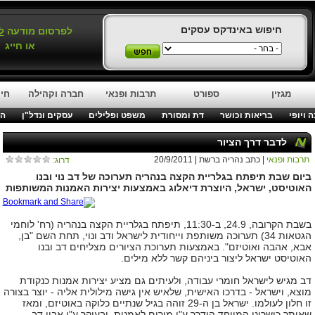
חיפוש באינדקס עסקים
לפרסום מודעה
ל
או חייג
מגזין
ספורט
תרבות ופנאי
חברה וקהילה
חינ
 ויופי
בריאות וכושר
דת ומסורת
משפט ופלילים
עסקים ונדל"ן
המ
לדבר דרך הציור
תרבות ופנאי
| כתב נהריה ברשת | 20/9/2011
דרוג:
ביום שבת תיפתח בגלריית הקצה בנהריה תערוכה של דב נוי ובנו
האוטיסט, ישראל, היוצרת דיאלוג באמצעות יצירות האמנות המשותפות
בשבת הקרובה
, 24.9,
ב
-11:30,
תיפתח בגלריית הקצה בנהריה
(
רח
'
לוחמי
הגטאות
34)
תערוכה משותפת וייחודית לישראל ודב ונוי
,
תחת השם
"
בן
,
אבא
,
אהבה ואוטיזם
".
באמצעות תערוכת הציורים מצליחים דב ובנו
האוטיסט ישראל ליצור ביניהם קשר ללא מילים
.
דב מגיש לישראל חומרי עבודה
,
ולעיתים גם מציע יצירות אמנות כנקודת
מוצא
,
וישראל
-
בדרכו האישית
,
שלאיש אין גישה מילולית אליה
-
יוצר בצורה
זו חלון לעולמו
.
ישראל בן ה
-29
זוהה בגיל שנתיים כלוקה באוטיזם
,
ומאז
שאותר כישרונו המיוחד הודרך ע
"
י מורים לאמנות
,
ובעיקר ע
"
י אביו דב
.