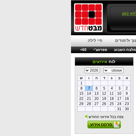
חץ כאן
וך ולימודים
חיי לילה
לצת השבוע
פפראצ'י
60+
לוח
אירועים
א
ב
ג
ד
ה
ו
ש
1
8
7
6
5
4
3
2
15
14
13
12
11
10
9
22
21
20
19
18
17
16
29
28
27
26
25
24
23
31
30
צפה בכל אירועי החודש