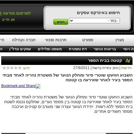
חיפוש באינדקס עסקים
לפרסום מודעה
ל
או חייג
מגזין
ספורט
תרבות ופנאי
חברה וקהילה
חינ
 ויופי
בריאות וכושר
דת ומסורת
משפט ופלילים
עסקים ונדל"ן
המ
קטטה בבית הספר
חדשות
| כתב נהריה ברשת | 27/9/2011
דרוג:
השבוע הוזעקו שוטרי סיור ומחלק הנוער של משטרת נהריה לאחד מבתי
הספר בעיר לאחר שאירעה בו קטטה
השבוע הוזעקו שוטרי סיור ומחלק הנוער של משטרת נהריה לאחד מבתי
הספר בעיר לאחר שאירעה בו קטטה בין מספר נערים
,
שחלקם נכנסו לשטח
בית הספר ללא רשות
.
יחידת הנוער עצרה שני מעורבים קטינים ועיכבה
מספר חשודים אחרים
.