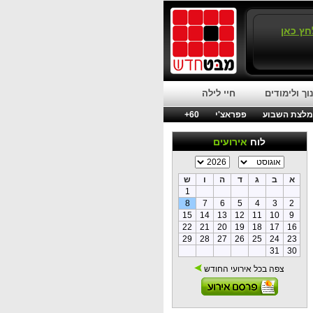
חץ כאן
וך ולימודים
חיי לילה
לצת השבוע
פפראצ'י
60+
לוח
אירועים
א
ב
ג
ד
ה
ו
ש
1
8
7
6
5
4
3
2
15
14
13
12
11
10
9
22
21
20
19
18
17
16
29
28
27
26
25
24
23
31
30
צפה בכל אירועי החודש