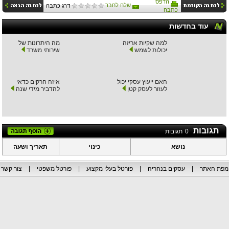
הדפס
שלח לחבר
דרג כתבה
כתבה
עוד בחדשות
למה שקיות אריזה
מה היתרונות של
יכולות לשמש
שירותי משרד
האם ייעוץ עסקי יכול
איזה חרקים כדאי
לעזור לעסק קטן
להדביר מידי שנה
תגובות
0
תגובות
נושא
כינוי
תאריך ושעה
מפת האתר
|
עסקים בנהריה
|
פורטל בעלי מקצוע
|
פורטל משפטי
|
צור קשר