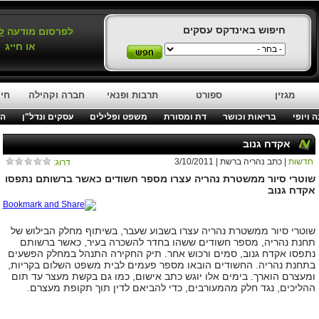
חיפוש באינדקס עסקים
לפרסום מודעה
ל
או חייג
מגזין
ספורט
תרבות ופנאי
חברה וקהילה
חינ
 ויופי
בריאות וכושר
דת ומסורת
משפט ופלילים
עסקים ונדל"ן
המ
אקדח גנוב
חדשות
| כתב נהריה ברשת | 3/10/2011
דרוג:
שוטרי סיור ממשטרת נהריה עצרו מספר חשודים כאשר ברשותם נתפסו
אקדח גנוב
שוטרי סיור ממשטרת נהריה עצרו בשבוע שעבר
,
בשיתוף מחלק הבילוש של
תחנת נהריה
,
מספר חשודים ששהו בחדר להשכרה בעיר
,
כאשר ברשותם
נתפסו אקדח גנוב
,
סמים ורכוש אחר
.
תיק החקירה התנהל במחלק הפשעים
בתחנת נהריה
.
החשודים הובאו מספר פעמים לבית משפט השלום בקריות
,
ומעצרם הוארך
.
בימים אלו יוגש כתב אישום
,
כמו גם בקשת מעצר עד תום
ההליכים
,
נגד חלק מהמעורבים
,
כדי להביאם לדין תוך תקופת מעצרם
.