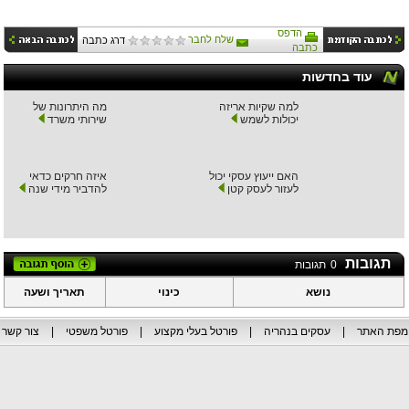
הדפס
שלח לחבר
דרג כתבה
כתבה
עוד בחדשות
למה שקיות אריזה
מה היתרונות של
יכולות לשמש
שירותי משרד
האם ייעוץ עסקי יכול
איזה חרקים כדאי
לעזור לעסק קטן
להדביר מידי שנה
תגובות
0
תגובות
נושא
כינוי
תאריך ושעה
מפת האתר
|
עסקים בנהריה
|
פורטל בעלי מקצוע
|
פורטל משפטי
|
צור קשר