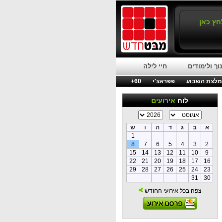
חץ כאן
וך ולימודים
חיי לילה
לצת השבוע
פפראצ'י
60+
לוח
אירועים
א
ב
ג
ד
ה
ו
ש
1
8
7
6
5
4
3
2
15
14
13
12
11
10
9
22
21
20
19
18
17
16
29
28
27
26
25
24
23
31
30
צפה בכל אירועי החודש