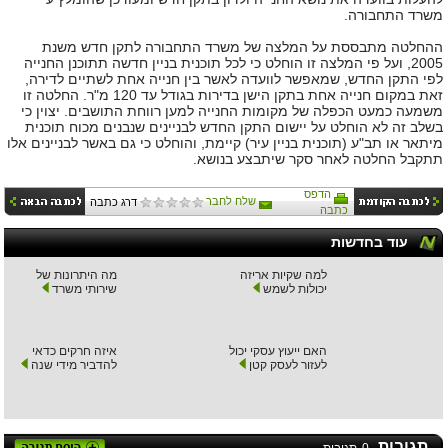
משרד התחבורה.
ההחלטה מתבססת על המלצה של משרד התחבורה לתקן חדש משנת
2005, ועל פי המלצה זו הוחלט כי לכל תוכנית בניין חדשה תתוכנן החנייה
לפי התקן החדש, שמאפשר לוועדה לאשר בין חנייה אחת לשתיים לדירה,
זאת במקום חנייה אחת בתקן הישן בדירות בגודל עד 120 מ"ר. החלטה זו
משמעה כמעט הכפלה של מקומות החנייה למען רווחת התושבים. יצוין כי
בשלב זה לא הוחלט על יישום התקן החדש לבניינים שנבנים מכוח תוכנית
מיתאר או תב"ע (תוכנית בניין עיר) קיימת, והוחלט כי גם באשר לבניינים אלו
תתקבל החלטה לאחר סקר שיתבצע בנושא.
הדפס
שלח לחבר
דרג כתבה
כתבה
עוד בחדשות
למה שקיות אריזה
מה היתרונות של
יכולות לשמש
שירותי משרד
האם ייעוץ עסקי יכול
איזה חרקים כדאי
לעזור לעסק קטן
להדביר מידי שנה
תגובות