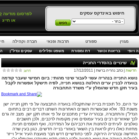
חיפוש באינדקס עסקים
לפרסום מודעה
ל
או חייג
מגזין
ספורט
תרבות ופנאי
חברה וקהילה
חינ
 ויופי
בריאות וכושר
דת ומסורת
משפט ופלילים
עסקים ונדל"ן
המ
שינויים בהסדרי החנייה
חדשות
| כתב נהריה ברשת | 17/12/2011
דרוג:
נושא החנייה בנהריה עשוי לעבור שינוי מהותי: ביום חמישי שעבר קודמה
בוועדה לבניין ערים החלטה בנושא חנייה, לפיה תישקל אפשרות לקבל
בעיר תקן חדש שהומלץ ע"י משרד התחבורה
עד היום, כל תוכנית בנייה שהתקבלה בוועדה התבצעה על פי תקן חנייה ישן
משנת 83'. אלא שבעשרות השנים האחרונות השתנו דברים רבים בתחום
הנדל"ן והתחבורה, ובנהריה עדיין מתכננים על פי אותו תקן ישן. מצב זה גרם
לכך שאזורים רבים בעיר עמוסים ואין מקומות לרכבים, ולכן תושבים
נאלצים לעיתים להחנות את רכביהם על המדרכה, ואף חוסמים חניות.
מחזות כאלו ניתן לראות בין השאר באזורי בנייה חדשים, כגון בעין שרה
החדשה ובנהריה הירוקה. לפני כחודשיים דרש חבר מועצת העיר אייל וייזר
להעלות בוועדה את נושא החנייה ולדון בתקן חדש ומעודכן שהומלץ ע"י