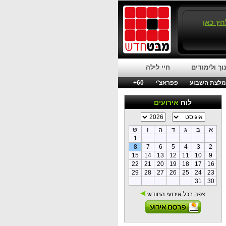
חץ כאן
וך ולימודים
חיי לילה
לצת השבוע
פפראצ'י
60+
לוח
אירועים
א
ב
ג
ד
ה
ו
ש
1
8
7
6
5
4
3
2
15
14
13
12
11
10
9
22
21
20
19
18
17
16
29
28
27
26
25
24
23
31
30
צפה בכל אירועי החודש