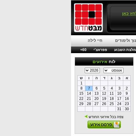
חץ כאן
וך ולימודים
חיי לילה
לצת השבוע
פפראצ'י
60+
לוח
אירועים
א
ב
ג
ד
ה
ו
ש
1
8
7
6
5
4
3
2
15
14
13
12
11
10
9
22
21
20
19
18
17
16
29
28
27
26
25
24
23
31
30
צפה בכל אירועי החודש