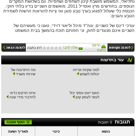
נחליאלי, המשמש מושבת קינון לשחפים ושחפיות. גם בשלושת המקרים
הנוספים, בחודשים מרץ ואפריל 2011, מואשמים השניים בדיג בלתי חוקי,
הכנסת כלי שעלול לפגוע בערך טבע מוגן ואי ציות להוראות הרשות לשמירת
הטבע והגנים.
עורכי דינם של השניים, עוה"ד מיכל וליאור דוידי, טענו כי מעשיהם של
השניים אינם מנוגדים לחוק, וכי חפותם תוכח בהמשך בבית המשפט.
הדפס
שלח לחבר
דרג כתבה
כתבה
עוד בחדשות
למה שקיות אריזה
מה היתרונות של
יכולות לשמש
שירותי משרד
האם ייעוץ עסקי יכול
איזה חרקים כדאי
לעזור לעסק קטן
להדביר מידי שנה
תגובות
0
תגובות
נושא
כינוי
תאריך ושעה