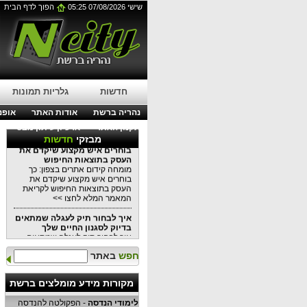
שישי 07/08/2026 05:25
הפוך לדף הבית
עבודות בגובה בסנפלינג:
הפתרון המושלם לתחזוקת
בניינים מודרניים
עבודות בגובה בסנפלינג: הפתרון
המושלם לתחזוקת בניינים מודרניים
לפרטים נוספים לחצו כאן >>
עורך דין דיני עבודה בנהריה:
מתי כדאי לפנות לייעוץ משפטי?
חדשות
גלריות תמונות
עורך דין דיני עבודה בנהריה: מתי
כדאי לפנות לייעוץ משפטי?
נהריה ברשת
אודות האתר
אופנה
לקריאת המאמר המלא לחצו >>
תקנון האתר
ארכיון עיתון מבט
מומחה קידום אתרים בצפון: כך
מבזקי
חדשות
בוחרים איש מקצוע שיקדם את
העסק בתוצאות החיפוש
מומחה קידום אתרים בצפון: כך
בוחרים איש מקצוע שיקדם את
העסק בתוצאות החיפוש לקריאת
המאמר המלא לחצו >>
איך לבחור תיק לעגלה שמתאים
בדיוק לסגנון החיים שלך
איך לבחור תיק לעגלה שמתאים
בדיוק לסגנון החיים שלכם כל
המידע במאמר הקרוב לקריאה
חפש
באתר
לחצו >>
מקורות מידע מומלצים ברשת
למה שקיות אריזה יכולות
לשמש
למה שקיות אריזה יכולות לשמש כל
לימודי הנדסה
- הפקולטה להנדסה