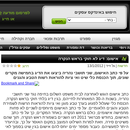
חיפוש באינדקס עסקים
לפרסום מודעה
ל
או חייג
מגזין
ספורט
תרבות ופנאי
חברה וקהילה
חינ
 ויופי
בריאות וכושר
דת ומסורת
משפט ופלילים
עסקים ונדל"ן
המ
אישום: דיג לא חוקי בראש הנקרה
חדשות
| גל זייד | 13/1/2012
דרוג:
על פי כתב האישום, שני תושבי נהריה ביצעו את הדיג בחמישה מקרים
שונים, תוך הכנסת כלי שיט ואי ציות להוראות רשות הטבע והגנים
כתב אישום הוגש לאחרונה לבית משפט השלום בחיפה נגד שני תושבי
נהריה, בשנות ה-30 המאוחרות לחייהם, בגין דיג בלתי חוקי בראש הנקרה,
הכנסת כלי שעלול לפגוע בערך טבע מוגן ואי ציות להוראות הרשות לשמירת
הטבע והגנים הלאומיים. על פי כתב האישום מיוחסים לשניים לא פחות
מחמישה אישומים, כולם בראש הנקרה. באחד המקרים, כך על פי כתב
האישום, בחודש פברואר 2011 דגו השניים בשמורת ראש הנקרה, תוך שהם
משיטים סירה, וזאת למרות השילוט המוצב במקום האוסר על כך, ובהיעדר
היתר למעשיהם. כעבור מספר ימים יוחס להם אישום בגין שיט בסמוך לאי