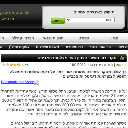
חיפוש באינדקס עסקים
לפרסום מודעה
ל
או חייג
מגזין
ספורט
תרבות ופנאי
חברה וקהילה
חינ
 ויופי
בריאות וכושר
דת ומסורת
משפט ופלילים
עסקים ונדל"ן
המ
סקר: רוב תושבי הצפון בעד מצלמות האכיפה
חדשות
| כתב נהריה ברשת | 18/1/2012
דרוג:
כך עולה מסקר שערכה עמותת אור ירוק, על רקע החלטת הממשלה
להפעיל מצלמות דיגיטליות בכבישים
על פי הודעת המשרד לביטחון פנים, החל מסוף חודש ינואר עתידות להתחיל
לפעול 21 מצלמות אכיפה דיגיטליות בכבישי ישראל, חלקן מצלמות רמזור
וחלקן מצלמות מהירות. על פי התוכנית, תוך כשנתיים עתידות לפעול כ-300
מצלמות אכיפה דיגיטליות, שיכללו 200 מצלמות מהירות ו-100 מצלמות
רמזור. בין השאר אמורות לקום מצלמות גם באזור מטה אשר, עכו ונהריה,
מה שיחייב את נהגי הגליל המערבי להיות זהירים הרבה יותר.
מסקר שערכה עמותת אור ירוק עולה, כי למרות ה"קיטורים" של הנהגים,
החוששים מכך שייאלצו לשלם סכומים רבים לאחר שייתפסו בעבירות