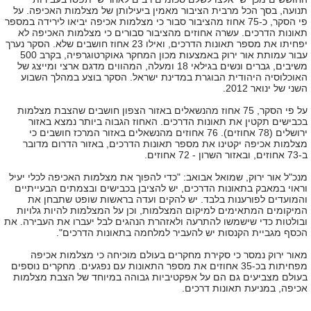
תנועה, בסך הכל מרבית הציבור מאמין ביעילותן של מצלמות האכיפה. על
פי הסקר, כ-75 אחוז מהציבור סבור כי מצלמות אכיפה יביאו לירידה במספר
תאונות הדרכים. עשרה אחוזים מהציבור סבורים כי מצלמות האכיפה לא
יפחיתו את מספר תאונות הדרכים, ואילו 23 אחוז חושבים שלא. הסקר נערך
עבור עמותת אור ירוק באמצעות מכון המחקר גאוקרטוגרפיה, בקרב 500
משיבים, גברים ונשים בגילאי 18 ומעלה, המהווים מדגם ארצי ומייצג של
האוכלוסיה היהודית הבוגרת במדינת ישראל. הסקר בוצע במהלך השבוע
השני של ינואר 2012.
על פי הסקר, 75 אחוז מהנשאלים באזור הצפון חושבים שהצבת מצלמות
בכבישים תקטין את תאונות הדרכים. האחוז הגבוה ביותר נמצא באזור
ירושלים (78 אחוזים). 76 אחוזים מהנשאלים באזור המרכז חושבים כי
מצלמות אכיפה יקטינו את מספר תאונות הדרכים, באזור הדרום מדובר
ב-73 אחוזים, ובאזור השרון - 72 אחוזים.
מנכ"ל אור ירוק, שמואל אבואב: "כדי להפוך את מצלמות האכיפה לכלי יעיל
וראוי במאבק בתאונות הדרכים, יש להציבן בכבישים ובצמתים הבעייתיים
והמועדים לפורענות בלבד. יש להקים ועדה בראשות שופט שתבחן את
המיקומים המתאימים למיקום המצלמות, וכן על המצלמות להיות גלויות
ובולטות כדי שישמשו להתרעה ולאזהרת הנהגים לבל יעברו את העבירה. את
הכסף מגביית הקנסות יש להעביר למלחמה בתאונות הדרכים".
מאור ירוק נמסר כי סקירת מחקרים בעולם מוכיחה כי מצלמות אכיפה
מפחיתות בכ-35 אחוזים את מספר התאונות עם נפגעים. מחקרים נוספים
בעולם מצביעים גם הם על אפקטיביות גבוהה במיוחד של הצבת מצלמות
אכיפה, במניעת תאונות דרכים.