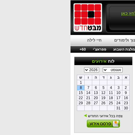
חץ כאן
וך ולימודים
חיי לילה
לצת השבוע
פפראצ'י
60+
לוח
אירועים
א
ב
ג
ד
ה
ו
ש
1
8
7
6
5
4
3
2
15
14
13
12
11
10
9
22
21
20
19
18
17
16
29
28
27
26
25
24
23
31
30
צפה בכל אירועי החודש