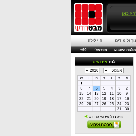
חץ כאן
וך ולימודים
חיי לילה
לצת השבוע
פפראצ'י
60+
לוח
אירועים
א
ב
ג
ד
ה
ו
ש
1
8
7
6
5
4
3
2
15
14
13
12
11
10
9
22
21
20
19
18
17
16
29
28
27
26
25
24
23
31
30
צפה בכל אירועי החודש