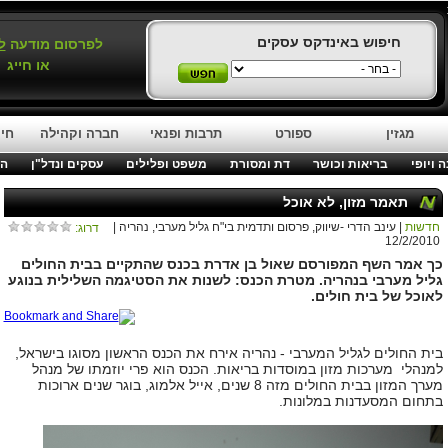
חיפוש באינדקס עסקים
לפרסום מודעה
ל
או חייג
מגזין
ספורט
תרבות ופנאי
חברה וקהילה
חינ
 ויופי
בריאות וכושר
דת ומסורת
משפט ופלילים
עסקים ונדל"ן
המ
תאמר מזון, לא אוכל
חדשות
| עינב הדרי -שיווק, פרסום ותדמית בי"ח גליל מערבי, נהריה |
דרוג:
12/2/2010
כך אמר השף המפורסם שאול בן אדרת בכנס שהתקיים בבית החולים
גליל מערבי בנהריה. מטרת הכנס: לשנות את הסטיגמה השלילית בנוגע
לאוכל של בית חולים.
בית החולים לגליל המערבי - נהריה אירח את הכנס הראשון מסוגו בישראל,
למנהלי מערכות מזון במוסדות בריאות. הכנס הוא פרי יוזמתו של מנהל
מערך המזון בבית החולים מזה 8 שנים, אייל אלמוג, בוגר שנים ארוכות
בתחום המסעדנות במלונות.