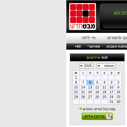
חץ כאן
וך ולימודים
חיי לילה
לצת השבוע
פפראצ'י
60+
לוח
אירועים
א
ב
ג
ד
ה
ו
ש
1
8
7
6
5
4
3
2
15
14
13
12
11
10
9
22
21
20
19
18
17
16
29
28
27
26
25
24
23
31
30
צפה בכל אירועי החודש