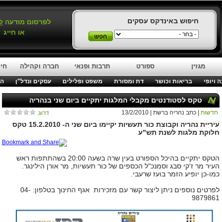
חיפוש באינדקס עסקים
לפרסום מודעה
ל
או חייג
מגזין
ספורט
תרבות ופנאי
חברה וקהילה
חינ
 ויופי
בריאות וכושר
דת ומסורת
משפט ופלילים
עסקים ונדל"ן
המ
טקס לסטודנטים מקבלי המלגות יתקיים ביום שני בנהריה
חדשות
| כתב נהריה ברשת | 13/2/2010
דרוג:
עיריית נהריה וקבוצת כור תעשיות יקיימו ביום שני ה- 15.2.2010 טקס
חלוקת מלגות לשנת תש"ע
הטקס יתקיים בהיכל הספורט בעין שרה בשעה 20:00 בשהתתפות ראש
העיר מר ז'קי סבג וסמנכ"ל הכספים של כור תעשיות, מר אורן הילינגר.
כמו-כן יופיע הזמר בועז שרעבי.
לפרטים נוספים ניתן ליצור קשר עם מזכירות אגף החינוך בטלפון: 04-
9879861