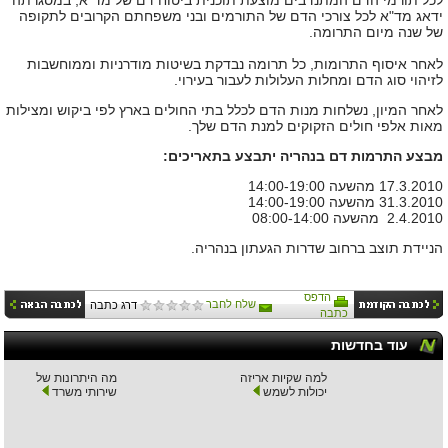
לכל תורמי הדם המתנדבים מוצעת תוכנית ביטוח דם של מד"א, במסגרתה
ידאג מד"א לכל צורכי הדם של התורמים ובני משפחתם הקרובים לתקופה
של שנה מיום התרומה.
לאחר איסוף התרומות, כל תרומה נבדקת בשיטות מודרניות וממוחשבות
לזיהוי סוג הדם ומחלות העלולות לעבור בעירוי.
לאחר המיון, נשלחות מנות הדם לכלל בתי החולים בארץ לפי ביקוש ומצילות
מאות אלפי חולים הזקוקים למנת הדם שלך.
מבצע התרמות דם בנהריה יתבצע בתאריכים:
17.3.2010 מהשעה 14:00-19:00
31.3.2010 מהשעה 14:00-19:00
2.4.2010 מהשעה 08:00-14:00
הניידת תוצב ברחוב שדרות הגעתון בנהריה.
הדפס
שלח לחבר
דרג כתבה
כתבה
עוד בחדשות
למה שקיות אריזה
מה היתרונות של
יכולות לשמש
שירותי משרד