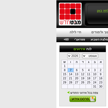
חץ כאן
וך ולימודים
חיי לילה
לצת השבוע
פפראצ'י
60+
לוח
אירועים
א
ב
ג
ד
ה
ו
ש
1
8
7
6
5
4
3
2
15
14
13
12
11
10
9
22
21
20
19
18
17
16
29
28
27
26
25
24
23
31
30
צפה בכל אירועי החודש