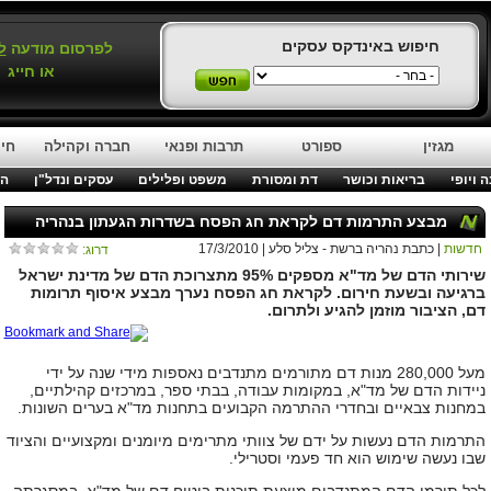
חיפוש באינדקס עסקים
לפרסום מודעה
ל
או חייג
מגזין
ספורט
תרבות ופנאי
חברה וקהילה
חינ
 ויופי
בריאות וכושר
דת ומסורת
משפט ופלילים
עסקים ונדל"ן
המ
מבצע התרמות דם לקראת חג הפסח בשדרות הגעתון בנהריה
חדשות
| כתבת נהריה ברשת - צליל סלע | 17/3/2010
דרוג:
שירותי הדם של מד"א מספקים 95% מתצרוכת הדם של מדינת ישראל
ברגיעה ובשעת חירום. לקראת חג הפסח נערך מבצע איסוף תרומות
דם, הציבור מוזמן להגיע ולתרום.
מעל 280,000 מנות דם מתורמים מתנדבים נאספות מידי שנה על ידי
ניידות הדם של מד"א, במקומות עבודה, בבתי ספר, במרכזים קהילתיים,
במחנות צבאיים ובחדרי ההתרמה הקבועים בתחנות מד"א בערים השונות.
התרמות הדם נעשות על ידם של צוותי מתרימים מיומנים ומקצועיים והציוד
שבו נעשה שימוש הוא חד פעמי וסטרילי.