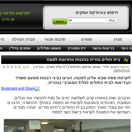
חיפוש באינדקס עסקים
לפרסום מודעה
ל
או חייג
מגזין
ספורט
תרבות ופנאי
חברה וקהילה
חינ
 ויופי
בריאות וכושר
דת ומסורת
משפט ופלילים
עסקים ונדל"ן
המ
בית חולים נהריה בהכנות אחרונות לפסח
חדשות
| עינב הדרי -שיווק, פרסום ותדמית בי"ח גליל מערבי, נהריה |
דרוג:
28/3/2010
לקראת פסח שבא עלינו לטובה, הגיעו נציגי רבנות מטעם משרד
הבריאות לבית החולים לגליל המערבי בנהריה.
הרבנים ישהו באזורנו קרוב לשלושה ימים על מנת להכשיר את הכלים,
המטבח, הצוותים והמכונות לקראת חג הפסח. במהלך ההכשרה, הרבנים
יחד עם עובדי מערך המזון בבית החולים ירתיחו סירים, יטהרו תנורים
וישמישו את המטבח לקראת בישול כשר לפסח.