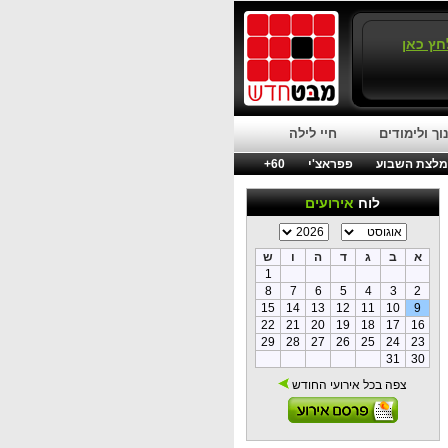
חץ כאן
וך ולימודים
חיי לילה
לצת השבוע
פפראצ'י
60+
לוח
אירועים
א
ב
ג
ד
ה
ו
ש
1
8
7
6
5
4
3
2
15
14
13
12
11
10
9
22
21
20
19
18
17
16
29
28
27
26
25
24
23
31
30
צפה בכל אירועי החודש