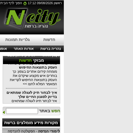
עבודות בגובה בסנפלינג:
ראשון 09/08/2026 17:12
הפוך לדף הבית
הפתרון המושלם לתחזוקת
בניינים מודרניים
עבודות בגובה בסנפלינג: הפתרון
המושלם לתחזוקת בניינים מודרניים
לפרטים נוספים לחצו כאן >>
עורך דין דיני עבודה בנהריה:
מתי כדאי לפנות לייעוץ משפטי?
עורך דין דיני עבודה בנהריה: מתי
חדשות
גלריות תמונות
כדאי לפנות לייעוץ משפטי?
לקריאת המאמר המלא לחצו >>
נהריה ברשת
אודות האתר
אופנה
תקנון האתר
ארכיון עיתון מבט
מומחה קידום אתרים בצפון: כך
מבזקי
חדשות
בוחרים איש מקצוע שיקדם את
העסק בתוצאות החיפוש
מומחה קידום אתרים בצפון: כך
בוחרים איש מקצוע שיקדם את
העסק בתוצאות החיפוש לקריאת
המאמר המלא לחצו >>
איך לבחור תיק לעגלה שמתאים
בדיוק לסגנון החיים שלך
איך לבחור תיק לעגלה שמתאים
בדיוק לסגנון החיים שלכם כל
המידע במאמר הקרוב לקריאה
חפש
באתר
לחצו >>
למה שקיות אריזה יכולות
מקורות מידע מומלצים ברשת
לשמש
למה שקיות אריזה יכולות לשמש כל
לימודי הנדסה
- הפקולטה להנדסה
המידע במאמר הקרוב לקריאת