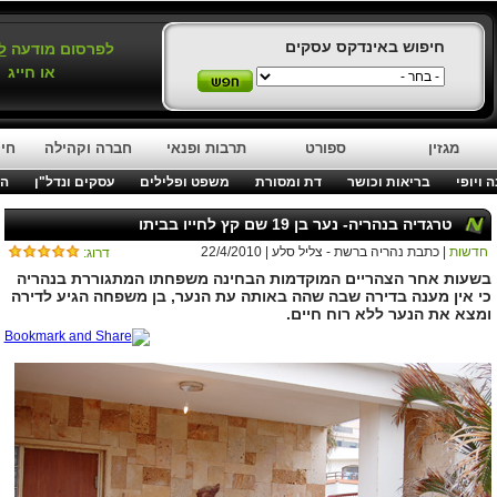
חיפוש באינדקס עסקים
לפרסום מודעה
ל
או חייג
מגזין
ספורט
תרבות ופנאי
חברה וקהילה
חינ
 ויופי
בריאות וכושר
דת ומסורת
משפט ופלילים
עסקים ונדל"ן
המ
טרגדיה בנהריה- נער בן 19 שם קץ לחייו בביתו
חדשות
| כתבת נהריה ברשת - צליל סלע | 22/4/2010
דרוג:
בשעות אחר הצהריים המוקדמות הבחינה משפחתו המתגוררת בנהריה
כי אין מענה בדירה שבה שהה באותה עת הנער, בן משפחה הגיע לדירה
ומצא את הנער ללא רוח חיים.