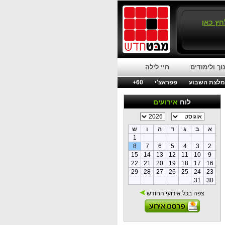
חץ כאן
וך ולימודים
חיי לילה
לצת השבוע
פפראצ'י
60+
לוח
אירועים
א
ב
ג
ד
ה
ו
ש
1
8
7
6
5
4
3
2
15
14
13
12
11
10
9
22
21
20
19
18
17
16
29
28
27
26
25
24
23
31
30
צפה בכל אירועי החודש