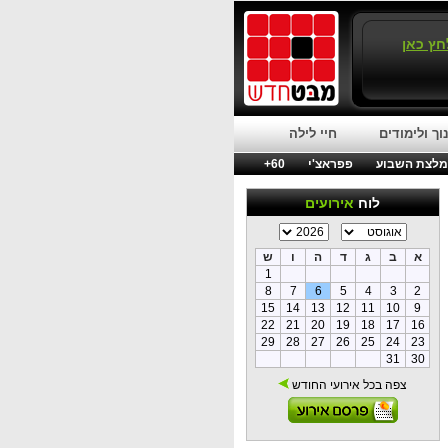
חץ כאן
וך ולימודים
חיי לילה
לצת השבוע
פפראצ'י
60+
לוח
אירועים
א
ב
ג
ד
ה
ו
ש
1
8
7
6
5
4
3
2
15
14
13
12
11
10
9
22
21
20
19
18
17
16
29
28
27
26
25
24
23
31
30
צפה בכל אירועי החודש