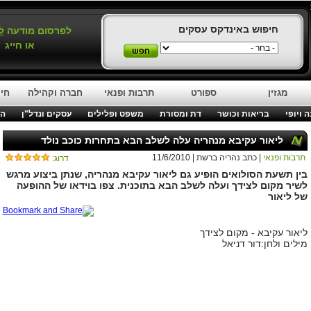
חיפוש באינדקס עסקים
לפרסום מודעה
ל
או חייג
מגזין
ספורט
תרבות ופנאי
חברה וקהילה
חינ
 ויופי
בריאות וכושר
דת ומסורת
משפט ופלילים
עסקים ונדל"ן
המ
ליאור עקיבא מנהריה עלה לשלב הבא בתחרות כוכב נולד
תרבות ופנאי
| כתב נהריה ברשת | 11/6/2010
דרוג:
בין תשעת הסולואים הופיע גם ליאור עקיבא מנהריה, שנתן ביצוע מרגש
לשיר מקום לצידך ועלה לשלב הבא בתוכנית. צפו בוידאו של ההופעה
של ליאור
ליאור עקיבא - מקום לצידך
מילים ולחן:דור דניאל