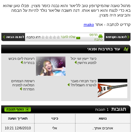
מרגול טענה שהמיקרופון טוב לליאור והוא נבנה כזמר מצוין. פבלו טען שהוא
בא כדי לנצח והוא ריגש אותו. דנה חשבה שליאור נולד להיות על הבמה
והביצוע היה מצוין.
קרדיט לכתבה - אתר
mako
הדפס
שלח לחבר
דרג כתבה
כתבה
עוד בתרבות ופנאי
כיצד ייעוץ זוגי יכול
רעיונות ליום גיבוש
למנוע גירושין
בנהריה
כיצד תבחרו מגבר
רשימת הצמחים
לגיטרה חשמלית?
המלאה למזניח
הסדרתי
תגובות
1
תגובות
נושא
כינוי
תאריך ושעה
אוהבים אותך..
אלי
12/6/2010 10:21