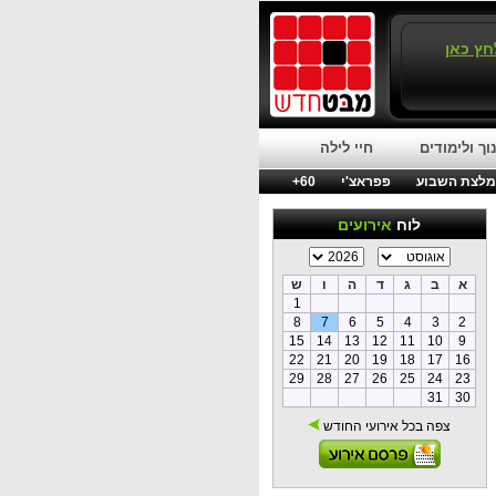
חץ כאן
וך ולימודים
חיי לילה
לצת השבוע
פפראצ'י
60+
לוח
אירועים
א
ב
ג
ד
ה
ו
ש
1
8
7
6
5
4
3
2
15
14
13
12
11
10
9
22
21
20
19
18
17
16
29
28
27
26
25
24
23
31
30
צפה בכל אירועי החודש