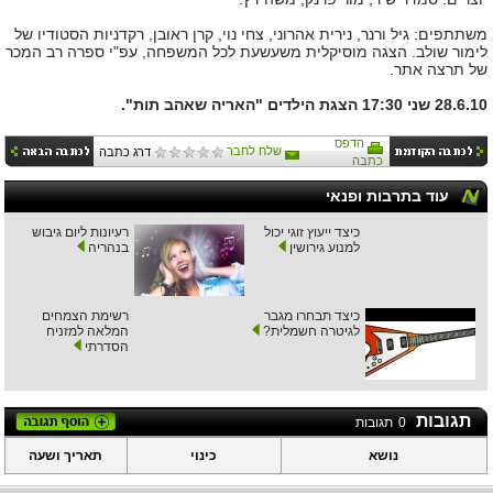
משתתפים: גיל ורנר, נירית אהרוני, צחי נוי, קרן ראובן, רקדניות הסטודיו של
לימור שולב.
הצגה מוסיקלית משעשעת לכל המשפחה, עפ"י ספרה רב המכר
של תרצה אתר.
28.6.10 שני 17:30 הצגת הילדים "האריה שאהב תות".
הדפס
שלח לחבר
דרג כתבה
כתבה
עוד בתרבות ופנאי
כיצד ייעוץ זוגי יכול
רעיונות ליום גיבוש
למנוע גירושין
בנהריה
כיצד תבחרו מגבר
רשימת הצמחים
לגיטרה חשמלית?
המלאה למזניח
הסדרתי
תגובות
0
תגובות
נושא
כינוי
תאריך ושעה