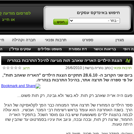
חיפוש באינדקס עסקים
לפרסום מודעה
ל
או חייג
מגזין
ספורט
תרבות ופנאי
חברה וקהילה
חינ
 ויופי
בריאות וכושר
דת ומסורת
משפט ופלילים
עסקים ונדל"ן
המ
הצגת הילדים האריה שאהב תות מגיעה להיכל התרבות בנהריה
תרבות ופנאי
| כתב נהריה ברשת | 26/6/2010
דרוג:
ביום שני הקרוב ה- 28.6.10 תתקיים הצגת הילדים "האריה שאהב תות",
על פי ספרה של תרצה אתר, בהיכל התרבות בנהריה.
פעם היה אריה שאהב רק תות. לא בשר ולא גבינה, רק תות פשוט...
ספר הילדים המחורז של תרצה אתר המנוחה כבר הפך לקלאסיקה של הגיל
הרך. בשנה האחרונה הוא עומד בראש רשימת רבי המכר. ועכשיו, הוא עולה
לבמה בהצגת ילדים משעשעת שיש בה גם מוסר השכל. בתפקיד האריה
החמוד, שרצה רק תות, ובכה ובכה, וניגב את עיניו בסמרטוט עד שהבין שזו
היתה טעות.
יוצרים: סמדר שיר, מור פרנק, משה דץ.