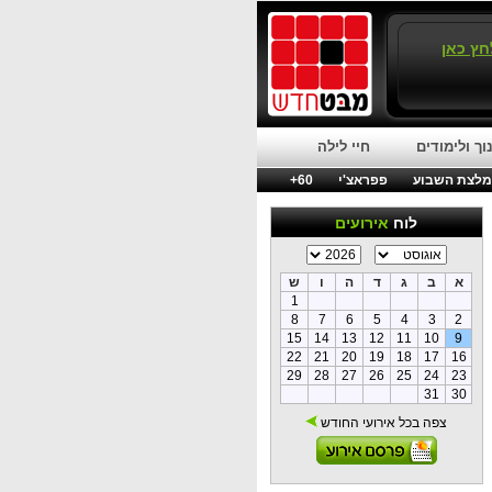
חץ כאן
וך ולימודים
חיי לילה
לצת השבוע
פפראצ'י
60+
לוח
אירועים
א
ב
ג
ד
ה
ו
ש
1
8
7
6
5
4
3
2
15
14
13
12
11
10
9
22
21
20
19
18
17
16
29
28
27
26
25
24
23
31
30
צפה בכל אירועי החודש