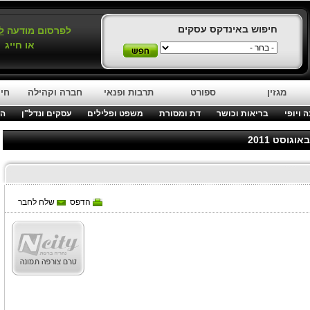
חיפוש באינדקס עסקים
לפרסום מודעה
ל
או חייג
מגזין
ספורט
תרבות ופנאי
חברה וקהילה
חינ
 ויופי
בריאות וכושר
דת ומסורת
משפט ופלילים
עסקים ונדל"ן
המ
הדפס
שלח לחבר