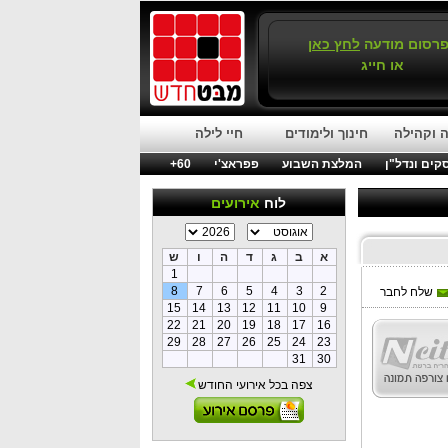
רסום מודעה
לחץ כאן
או חייג
 וקהילה
חינוך ולימודים
חיי לילה
קים ונדל"ן
המלצת השבוע
פפראצ'י
60+
לוח
אירועים
א
ב
ג
ד
ה
ו
ש
1
8
7
6
5
4
3
2
שלח לחבר
15
14
13
12
11
10
9
22
21
20
19
18
17
16
29
28
27
26
25
24
23
31
30
צפה בכל אירועי החודש