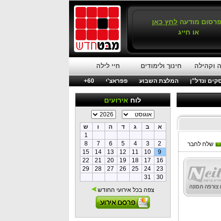
רסום מודעה
לחץ כאן
או חייג
 וקהילה
חינוך ולימודים
חיי לילה
קים ונדל"ן
המלצת השבוע
פפראצ'י
60+
לוח
אירועים
א
ב
ג
ד
ה
ו
ש
1
8
7
6
5
4
3
2
שלח לחבר
15
14
13
12
11
10
9
22
21
20
19
18
17
16
29
28
27
26
25
24
23
31
30
צפה בכל אירועי החודש