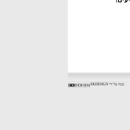
עים!
נבנה על ידי EKDESIGN