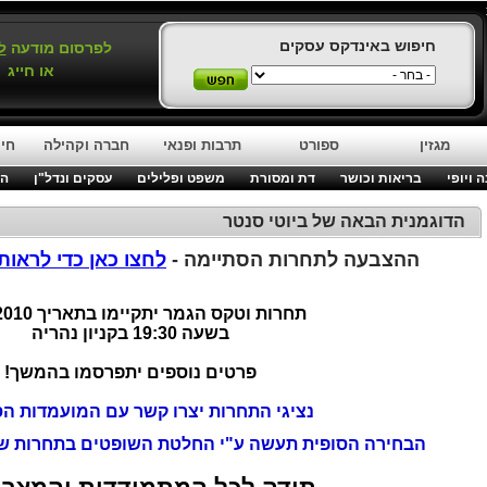
חיפוש באינדקס עסקים
לפרסום מודעה
ל
או חייג
מגזין
ספורט
תרבות ופנאי
חברה וקהילה
חינ
 ויופי
בריאות וכושר
דת ומסורת
משפט ופלילים
עסקים ונדל"ן
המ
הדוגמנית הבאה של ביוטי סנטר
ההצבעה לתחרות הסתיימה -
לחצו כאן כדי לראות את 15 הסופ
תחרות וטקס הגמר יתקיימו בתאריך 11.3.2010
בשעה 19:30 בקניון נהריה
פרטים נוספים יתפרסמו בהמשך!
נציגי התחרות יצרו קשר עם המועמדות הס
הבחירה הסופית תעשה ע"י החלטת השופטים בתחרות שתת