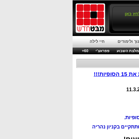
חץ כאן
וך ולימודים
חיי לילה
לצת השבוע
פפראצ'י
60+
יות!!!
ופיות.
קיים בקניון נהריה