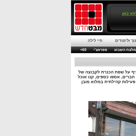
חץ כאן
וך ולימודים
חיי לילה
לצת השבוע
פפראצ'י
60+
יף על שפת הכנרת לקבוצה של
ברים, אספו כספים, קנו אוכל
 פעילות קהילתית במלוא מובן