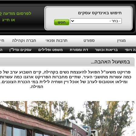
חיפוש באינדקס עסקים
לפרסום מודעה
ל
או חייג
מגזין
ספורט
תרבות ופנאי
חברה וקהילה
חינ
 ויופי
בריאות וכושר
דת ומסורת
משפט ופלילים
עסקים ונדל"ן
המ
במשעול האהבה...
פרויקט משעו"ל הפועל להעצמת נשים בקהילה, קיים השבוע ערב של כ
כמה עשרות מתושבי העיר. שתיים מחברות הפרויקט ארגנו כמה עשרות ח
ומילאו אוטובוס לערב של אוכל ויין ושחיה לילית במי הכנרת הצוננים.
המילה.