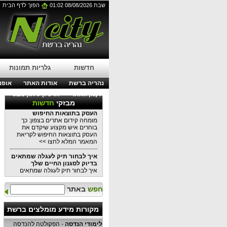
הפתרון המושלם לתחזוקת
שבת 08/08/2026 01:02
הפוך לדף הבית
בניינים מודרניים
עבודות בגובה בסנפלינג: הפתרון
המושלם לתחזוקת בניינים מודרניים
לפרטים נוספים לחצו כאן >>
עורך דין דיני עבודה בנהריה:
מתי כדאי לפנות לייעוץ משפטי?
עורך דין דיני עבודה בנהריה: מתי
חדשות
גלריות תמונות
כדאי לפנות לייעוץ משפטי?
לקריאת המאמר המלא לחצו >>
נהריה ברשת
אודות האתר
אופנה
מומחה קידום אתרים בצפון: כך
תקנון האתר
ארכיון עיתון מבט
בוחרים איש מקצוע שיקדם את
מבזקי
חדשות
העסק בתוצאות החיפוש
מומחה קידום אתרים בצפון: כך
בוחרים איש מקצוע שיקדם את
העסק בתוצאות החיפוש לקריאת
המאמר המלא לחצו >>
איך לבחור תיק לעגלה שמתאים
בדיוק לסגנון החיים שלך
איך לבחור תיק לעגלה שמתאים
בדיוק לסגנון החיים שלכם כל
המידע במאמר הקרוב לקריאה
לחצו >>
חפש
באתר
למה שקיות אריזה יכולות
לשמש
מקורות מידע מומלצים ברשת
למה שקיות אריזה יכולות לשמש כל
המידע במאמר הקרוב לקריאת
לימודי הנדסה
- הפקולטה להנדסה
המאמר המלא לחצו >>