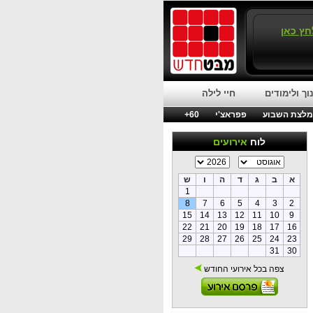
חץ כאן
וך ולימודים
חיי לילה
לצת השבוע
פפראצ'י
60+
לוח
אירועים
א
ב
ג
ד
ה
ו
ש
1
8
7
6
5
4
3
2
15
14
13
12
11
10
9
22
21
20
19
18
17
16
29
28
27
26
25
24
23
31
30
צפה בכל אירועי החודש