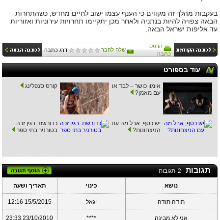
בעקבות מהלך זה מקווים כי הענף עצמו ישוב לחיים מחדש, כשהתחרות
הבאה צפויה להיות בנתניה ולאחר מכן יתקיימו תחרויות עירוניות ואזוריות
עד אליפות ישראל הבאה.
הדפס
שלח לחבר
דרג כתבה
כתבה
עוד בספורט
אימון כושר – לבד או
קורס סנפלינג
עם מאמן?
יש כסף, אבל מה עם
כדורשת: בגין זכה
הניצחונות?
בטורניר בתי ספר
תגובות
2
תגובות
נושא
כינוי
תאריך ושעה
תודה תודה
יגאל
15/5/2015 12:16
אני לא מבינה
****
23/10/2010 23:33