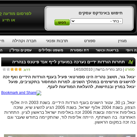
חיפוש באינדקס עסקים
לפרסום מודעה
ל
או חייג
מגזין
ספורט
תרבות ופנאי
חברה וקהילה
חינ
 ויופי
בריאות וכושר
דת ומסורת
משפט ופלילים
עסקים ונדל"ן
המ
תחרות הורדות ידיים נערכה במועדון לייף אנד פיטנס בנהריה
ספורט
| כתב נהריה ברשת | 14/10/2010
דרוג:
יגאל גור, תושב נהריה הינו ספורטאי פעיל בענף הורדות הידיים ואף זכה
להישגים מרשימים במהלך השנים. למרות המחסור בתקציבים, פועל
יגאל במרץ ובנחישות, להעלאת המודעות לענף.
יגאל, בן 30, עטור הישגים בענף הורדות הידיים. בשנת 2003 היה אלוף
הצפון, בשנת 2004 אלוף ישראל, בשנת 2005 הגיע להשיג שיא, שזכה
באליפות אירופה ובשנת 2006 זכה באליפות ישראל בראשון לציון. התחרות
האחרונה בה השתתף, הייתה אליפות לוד, שהתקיימה בחודש שעבר וגם
בה זכה במקום הראשון.