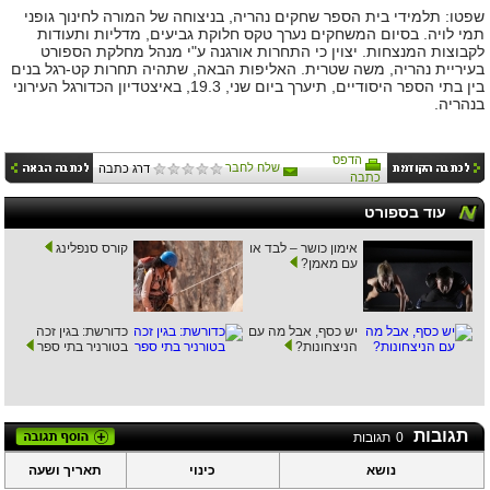
שפטו: תלמידי בית הספר שחקים נהריה, בניצוחה של המורה לחינוך גופני
תמי לויה. בסיום המשחקים נערך טקס חלוקת גביעים, מדליות ותעודות
לקבוצות המנצחות. יצוין כי התחרות אורגנה ע"י מנהל מחלקת הספורט
בעיריית נהריה, משה שטרית. האליפות הבאה, שתהיה תחרות קט-רגל בנים
בין בתי הספר היסודיים, תיערך ביום שני, 19.3, באיצטדיון הכדורגל העירוני
בנהריה.
הדפס
שלח לחבר
דרג כתבה
כתבה
עוד בספורט
אימון כושר – לבד או
קורס סנפלינג
עם מאמן?
יש כסף, אבל מה עם
כדורשת: בגין זכה
הניצחונות?
בטורניר בתי ספר
תגובות
0
תגובות
נושא
כינוי
תאריך ושעה