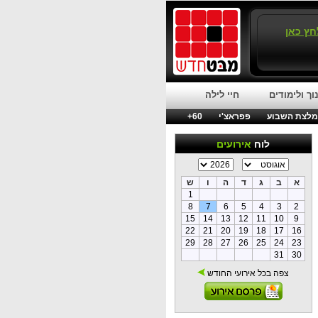
חץ כאן
וך ולימודים
חיי לילה
לצת השבוע
פפראצ'י
60+
לוח
אירועים
א
ב
ג
ד
ה
ו
ש
1
8
7
6
5
4
3
2
15
14
13
12
11
10
9
22
21
20
19
18
17
16
29
28
27
26
25
24
23
31
30
צפה בכל אירועי החודש