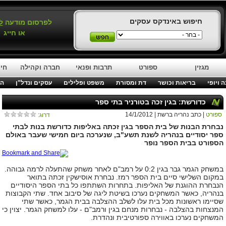
חיפוש באינדקס עסקים
לפרסום מודעה
ל
או חייג
מגזין
ספורט
תרבות ופנאי
חברה וקהילה
חינ
 ויופי
בריאות וכושר
דת ומסורת
משפט ופלילים
עסקים ונדל"ן
המ
כדורשת: בגין זכה בטורניר בתי ספר
ספורט
| כתב נהריה ברשת | 14/1/2012
דרוג:
נבחרת הבנות של בית הספר בגין זכתה באליפות כדורשת בנות לבתי
ספר יסודיים בנהריה לשנת תשע"ב, שנערכה ביום חמישי שעבר באולם
הספורט בבית הספר נופר
במשחק הגמר גבר בגין 0:2 על רמב"ם לאחר משחק שהתעלה לרמה גבוהה.
במקום השלישי סיים בית הספר רמז. נבחרת אוסישקין זכתה בתואר
הנבחרת ההוגנת של האליפות. בתחרות השתתפו כל בתי הספר היסודיים
בנהריה, כאשר המשחקים נערכו בשיטת ליגה של סיבוב אחד. שתי הקבוצות
שסיימו ראשונות מכל בית עלו לשלב ההצלבה בבית הגמר, כאשר שתי
המנצחות בהצלבה - נבחרות מנחם בגין ורמב"ם - עלו למשחק הגמר. יצוין כי
המשחקים נערכו באווירה ספורטיבית ונהדרת.