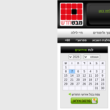
חץ כאן
וך ולימודים
חיי לילה
לצת השבוע
פפראצ'י
60+
לוח
אירועים
א
ב
ג
ד
ה
ו
ש
1
8
7
6
5
4
3
2
15
14
13
12
11
10
9
22
21
20
19
18
17
16
29
28
27
26
25
24
23
31
30
צפה בכל אירועי החודש