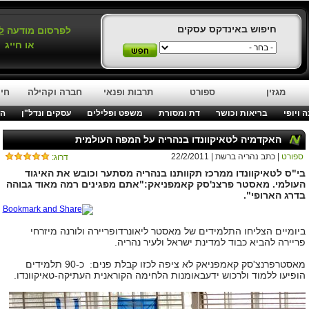
חיפוש באינדקס עסקים
לפרסום מודעה
ל
או חייג
מגזין
ספורט
תרבות ופנאי
חברה וקהילה
חינ
 ויופי
בריאות וכושר
דת ומסורת
משפט ופלילים
עסקים ונדל"ן
המ
האקדמיה לטאיקוונדו בנהריה על המפה העולמית
ספורט
| כתב נהריה ברשת | 22/2/2011
דרוג:
בי"ס לטאיקוונדו ממרכז תקוותנו בנהריה מסתער וכובש את האיגוד
העולמי. מאסטר פרצנ'סק קאמפניאק:"אתם מפגינים רמה מאוד גבוהה
בדרג הארופי".
ביומיים הצליחו התלמידים של מאסטר ליאונרדופריירה ולורנה מיזרחי
פריירה להביא כבוד למדינת ישראל ולעיר נהריה
.
מאסטרפרנצ'סק קאמפניאק לא ציפה לכזו קבלת פנים: כ-90 תלמידים
הופיעו ללמוד ולרכוש ידעבאומנות הלחימה הקוראנית העתיקה-טאיקוונדו.