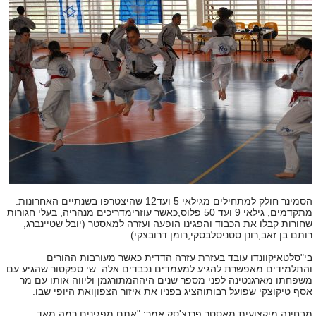
הסמינר חולק למתחילים מגילאי 5 ועד
12
שהיצטרפו בשנתיים האחרונות.
מתקדמים, גילאי 9 ועד 50 פלוס
,
כאשר עוזרימדריכים מנהריה, בעלי חגורות
שחורות קבלו את הכבוד והפגינו הופעה ועזרה למאסטר (יובל שטיינברג,
רותם בן זאב,רונן סטניסלבסקי
,
רומן דרובצקי).
בי"סלטאיקוונדו עובד בעזרת עזרה הדדית כאשר מעורבות ההורים
והתלמידים מאפשרת להגיע למעמדים נכבדים אלה. שי ספקטור שהגיע עם
משפחתו מארגנטינה לפני מספר שנים היההמתורגמן וליווה אותו עם מר
אסף טיקוצקי שפועל רבותוהציג בפניו את איזור הצפוןואת היופי שבו
.
מבחינה מיקצועית מאסטר פרנצ'סק אמר: "אתם מפגינים רמה מאד