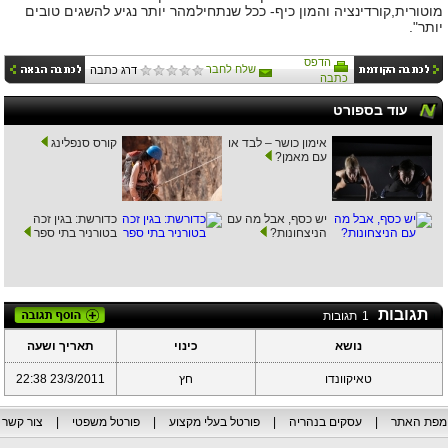
מוטורית,קורדינציה והמון כיף- ככל שנתחיל
מהר יותר נגיע להשגים טובים
יותר"
.
הדפס
שלח לחבר
דרג כתבה
כתבה
עוד בספורט
אימון כושר – לבד או
קורס סנפלינג
עם מאמן?
יש כסף, אבל מה עם
כדורשת: בגין זכה
הניצחונות?
בטורניר בתי ספר
תגובות
1
תגובות
נושא
כינוי
תאריך ושעה
טאיקוונדו
חץ
23/3/2011 22:38
מפת האתר
|
עסקים בנהריה
|
פורטל בעלי מקצוע
|
פורטל משפטי
|
צור קשר