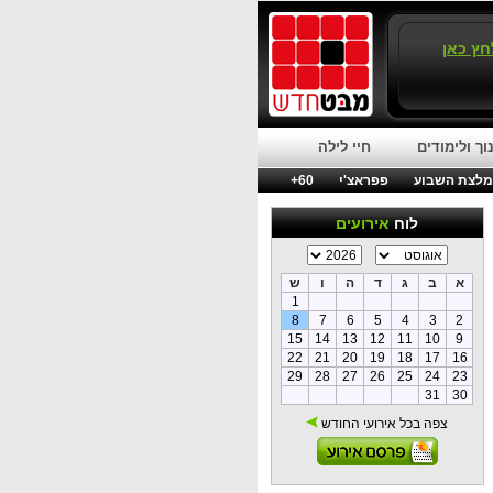
חץ כאן
וך ולימודים
חיי לילה
לצת השבוע
פפראצ'י
60+
לוח
אירועים
א
ב
ג
ד
ה
ו
ש
1
8
7
6
5
4
3
2
15
14
13
12
11
10
9
22
21
20
19
18
17
16
29
28
27
26
25
24
23
31
30
צפה בכל אירועי החודש