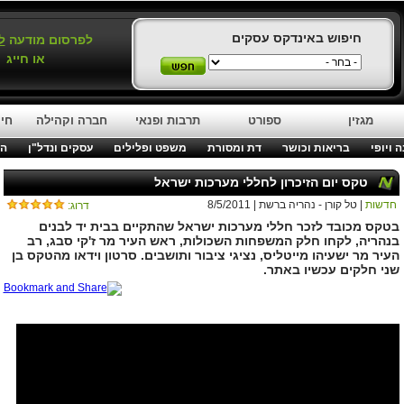
חיפוש באינדקס עסקים
לפרסום מודעה
ל
או חייג
מגזין
ספורט
תרבות ופנאי
חברה וקהילה
חינ
 ויופי
בריאות וכושר
דת ומסורת
משפט ופלילים
עסקים ונדל"ן
המ
טקס יום הזיכרון לחללי מערכות ישראל
חדשות
| טל קורן - נהריה ברשת | 8/5/2011
דרוג:
בטקס מכובד לזכר חללי מערכות ישראל שהתקיים בבית יד לבנים
בנהריה, לקחו חלק המשפחות השכולות, ראש העיר מר ז'קי סבג, רב
העיר מר ישעיהו מייטליס, נציגי ציבור ותושבים. סרטון וידאו מהטקס בן
שני חלקים עכשיו באתר.