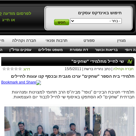
חיפוש באינדקס עסקים
לפרסום מודעה
ל
או חייג
מגזין
ספורט
תרבות ופנאי
חברה וקהילה
חינ
 ויופי
בריאות וכושר
דת ומסורת
משפט ופלילים
עסקים ונדל"ן
המ
שי לחייל מתלמידי "שחקים"
חברה וקהילה
| כתב נהריה ברשת | 15/5/2011
דרוג:
תלמידי בית הספר "שחקים" ערכו מגבית ובכסף קנו עוגות לחיילים
תלמידי חטיבת הביניים "נופר" מביה"ס הרב תחומי למצוינות ומנהיגות
חברתית "שחקים" לא הסתפקו באיסוף שי לחייל לכבוד יום העצמאות.