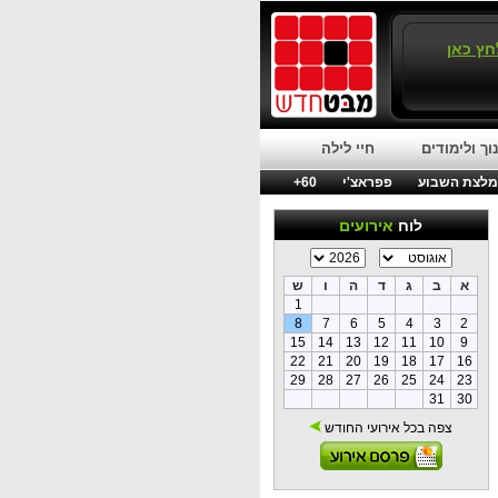
חץ כאן
וך ולימודים
חיי לילה
לצת השבוע
פפראצ'י
60+
לוח
אירועים
א
ב
ג
ד
ה
ו
ש
1
8
7
6
5
4
3
2
15
14
13
12
11
10
9
22
21
20
19
18
17
16
29
28
27
26
25
24
23
31
30
צפה בכל אירועי החודש