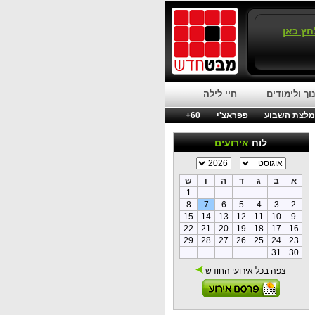
חץ כאן
וך ולימודים
חיי לילה
לצת השבוע
פפראצ'י
60+
לוח
אירועים
א
ב
ג
ד
ה
ו
ש
1
8
7
6
5
4
3
2
15
14
13
12
11
10
9
22
21
20
19
18
17
16
29
28
27
26
25
24
23
31
30
צפה בכל אירועי החודש