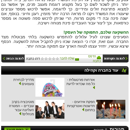
יותר. ניתן לשכור לשם כך בעל מקצוע דוגמת מעצב פנים, אך אפשר גם
למצוא פתרונות זולים ומידיים. כך לדוגמה, אפשר לרכוש מספר עציצים
שיעטרו את המשרד ויקנו לו מראה הרבה יותר מזמין, רענן וחיוני. בנוסף, אם
ישנה פינה ובה די מקום מרווח, הרי שניתן לרכוש ספה פשוטה או מספר
כורסאות, וכך ליצור עבור העובדים פינת מנוחה וישיבה.
ההשקעה שלכם, התפוקה של העסק!
הסעיפים שצוינו לעיל עלולים להתפרש כהשקעה בלתי מבוטלת מצד
החברה. ועם זאת, זכרו כי הוצאה שכזו ניתן להקביל אותה להשקעה. הכסף
שיצא עכשיו, יחזיר עצמו לטווח הארוך עם תפוקה גבוהה יותר.
הדפס
שלח לחבר
דרג כתבה
כתבה
עוד בחברה וקהילה
אזרחות פורטוגלית -
מדריך לבחירת
כל מה שכדאי לדעת
צעצועים
הפקת אירועים -
מוטיבציה בקרב
חדשנות ואטרקציות
עובדים – המטרה
בתחום
העליונה עבור
מנהלים!
תגובות