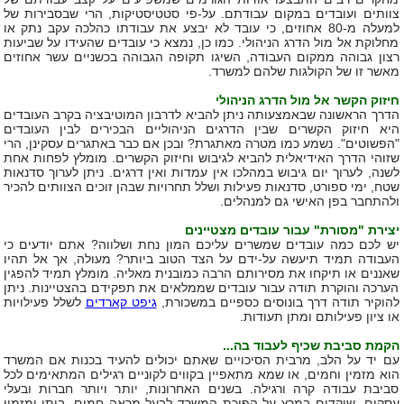
צוותים ועובדים במקום עבודתם. על-פי סטטיסטיקות, הרי שבסבירות של
למעלה מ-80 אחוזים, כי עובד לא יבצע את עבודתו כהלכה עקב נתק או
מחלוקת אל מול הדרג הניהולי. כמו כן, נמצא כי עובדים שהעידו על שביעות
רצון גבוהה ממקום העבודה, השיגו תקופה הגבוהה בכשניים עשר אחוזים
מאשר זו של הקולגות שלהם למשרד.
חיזוק הקשר אל מול הדרג הניהולי
הדרך הראשונה שבאמצעותה ניתן להביא לדרבון המוטיבציה בקרב העובדים
היא חיזוק הקשרים שבין הדרגים הניהוליים הבכירים לבין העובדים
"הפשוטים". נשמע כמו מטרה מאתגרת? ובכן אם כבר באתגרים עסקינן, הרי
שזוהי הדרך האידיאלית להביא לגיבוש וחיזוק הקשרים. מומלץ לפחות אחת
לשנה, לערוך יום גיבוש במהלכו אין עמדות ואין דרגים. ניתן לערוך סדנאות
שטח, ימי ספורט, סדנאות פעילות ושלל תחרויות שבהן זוכים הצוותים להכיר
ולהתחבר בפן האישי גם למנהלים.
יצירת "מסורת" עבור עובדים מצטיינים
יש לכם כמה עובדים שמשרים עליכם המון נחת ושלווה? אתם יודעים כי
העבודה תמיד תיעשה על-ידם על הצד הטוב ביותר? מעולה, אך אל תהיו
שאננים או תיקחו את מסירותם הרבה כמובנית מאליה. מומלץ תמיד להפגין
הערכה והוקרת תודה עבור עובדים שממלאים את תפקידם בהצטיינות. ניתן
להוקיר תודה דרך בונוסים כספיים במשכורת,
גיפט קארדים
לשלל פעילויות
או ציון פעילותם ומתן תעודות.
הקמת סביבת שכיף לעבוד בה...
עם יד על הלב, מרבית הסיכויים שאתם יכולים להעיד בכנות אם המשרד
הוא מזמין וחמים, או שמא מתאפיין בקווים לקוניים רגילים המתאימים לכל
סביבת עבודה קרה ורגילה. בשנים האחרונות, יותר ויותר חברות ובעלי
עסקים, שוקדים במרץ על הפיכת המשרד לבעל מראה חמים, ביתי ומזמין