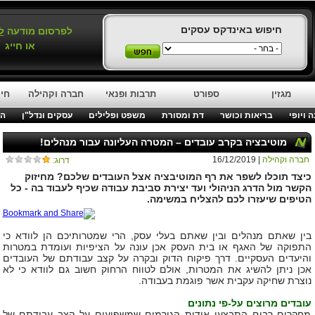
חיפוש באינדקס עסקים
לפרסום מודעה
ל
או חייג
מגזין
ספורט
תרבות ופנאי
חברה וקהילה
חינ
 ויופי
בריאות וכושר
דת ומסורת
משפט ופלילים
עסקים ונדל"ן
המ
מוטיבציה בקרב עובדים – המטרה העליונה עבור מנהלים!
חברה וקהילה
| 16/12/2019
דרוג:
כיצד תוכלו לשפר את רף המוטיבציה אצל העובדים שלכם? מחיזוק
הקשר מול הדרג הניהולי ועד יצירת סביבת עבודה שכיף לעבוד בה - כל
הטיפים שיעזרו לכם להצליח במשימה.
בין שאתם מנהלים ובין שאתם בעלי עסק, הרי שמטרותיכם הן לוודא כי
התפוקה של האגף או בית העסק אכן עונה על הציפיות ועומדת במטרות
והיעדים העסקיים. דרך פיקוח הדוק ובקרה על קצב עבודתם של העובדים
אכן ניתן להשיג את המטרות, אולם לטווח הרחוק חשוב גם לוודא כי לא
נוצרת שחיקה עקבית אשר פוגמת בעבודה.
עובדים מרוצים על-פי נתונים
מחקרים רבים התבצעו אודות הגורמים שמשפיעים על קצב עבודתם של