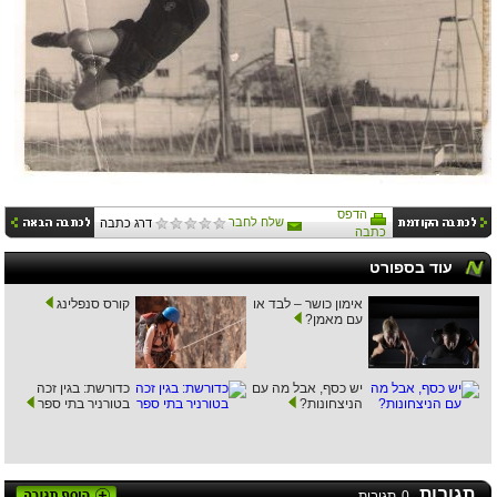
הדפס
שלח לחבר
דרג כתבה
כתבה
עוד בספורט
אימון כושר – לבד או
קורס סנפלינג
עם מאמן?
יש כסף, אבל מה עם
כדורשת: בגין זכה
הניצחונות?
בטורניר בתי ספר
תגובות
0
תגובות