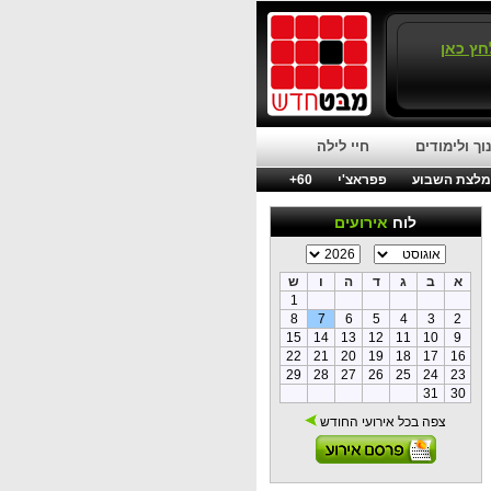
חץ כאן
וך ולימודים
חיי לילה
לצת השבוע
פפראצ'י
60+
לוח
אירועים
א
ב
ג
ד
ה
ו
ש
1
8
7
6
5
4
3
2
15
14
13
12
11
10
9
22
21
20
19
18
17
16
29
28
27
26
25
24
23
31
30
צפה בכל אירועי החודש