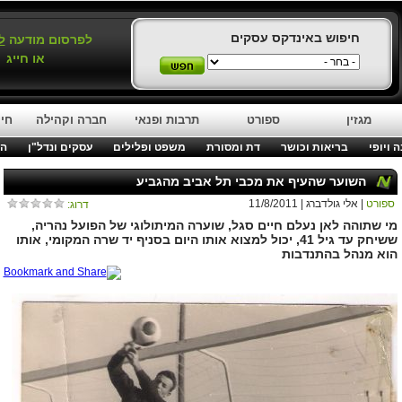
חיפוש באינדקס עסקים
לפרסום מודעה
ל
או חייג
מגזין
ספורט
תרבות ופנאי
חברה וקהילה
חינ
 ויופי
בריאות וכושר
דת ומסורת
משפט ופלילים
עסקים ונדל"ן
המ
השוער שהעיף את מכבי תל אביב מהגביע
ספורט
| אלי גולדברג | 11/8/2011
דרוג:
מי שתוהה לאן נעלם חיים סגל, שוערה המיתולוגי של הפועל נהריה,
ששיחק עד גיל 41, יכול למצוא אותו היום בסניף יד שרה המקומי, אותו
הוא מנהל בהתנדבות