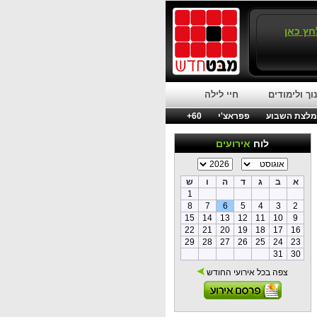
חץ כאן
וך ולימודים
חיי לילה
לצת השבוע
פפראצ'י
60+
לוח
אירועים
א
ב
ג
ד
ה
ו
ש
1
8
7
6
5
4
3
2
15
14
13
12
11
10
9
22
21
20
19
18
17
16
29
28
27
26
25
24
23
31
30
צפה בכל אירועי החודש