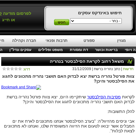
חיפוש באינדקס עסקים
לפרסום מודעה
ל
או חייג
מגזין
ספורט
תרבות ופנאי
חברה וקהילה
חינ
 ויופי
בריאות וכושר
דת ומסורת
משפט ופלילים
עסקים ונדל"ן
המ
משאל רחוב לקראת הסילבסטר בנהריה
חדשות
| כתב נהריה ברשת | 31/12/2009
דרוג:
צוות פורטל נהריה ברשת יצא לבדוק האם תושבי נהריה מתכוונים לחגוג
את הסילבסטר והיכן?
לקראת
מסיבות הסילבסטר
שיתקיימו היום, יצא צוות פורטל נהריה ברשת
לבדוק האם תושבי נהריה מתכוונים לחגוג את הסילבסטר והיכן?
להלן התשובות:
אבי וניסים מהזיוול'ה: "בערב הסילבסטר אנחנו מתכוננים לארח את ים
המבלים אשר יבואו לטעום את הזיווה המשופרת שלנו, ואנחנו לא מתכוונים
לצאת לבלות".