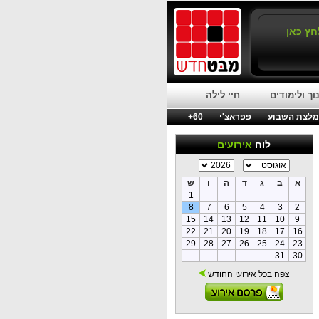
חץ כאן
וך ולימודים
חיי לילה
לצת השבוע
פפראצ'י
60+
לוח
אירועים
א
ב
ג
ד
ה
ו
ש
1
8
7
6
5
4
3
2
15
14
13
12
11
10
9
22
21
20
19
18
17
16
29
28
27
26
25
24
23
31
30
צפה בכל אירועי החודש