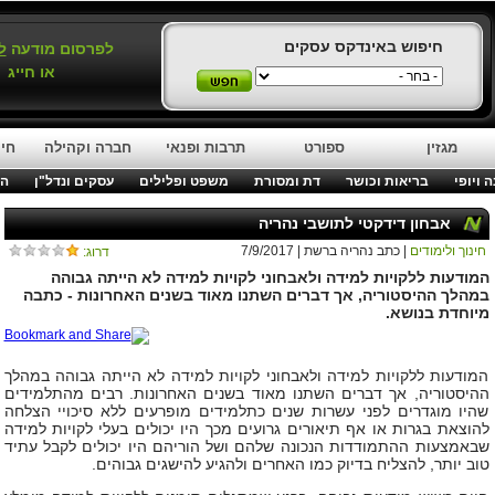
חיפוש באינדקס עסקים
לפרסום מודעה
ל
או חייג
מגזין
ספורט
תרבות ופנאי
חברה וקהילה
חינ
 ויופי
בריאות וכושר
דת ומסורת
משפט ופלילים
עסקים ונדל"ן
המ
אבחון דידקטי לתושבי נהריה
חינוך ולימודים
| כתב נהריה ברשת | 7/9/2017
דרוג:
המודעות ללקויות למידה ולאבחוני לקויות למידה לא הייתה גבוהה
במהלך ההיסטוריה, אך דברים השתנו מאוד בשנים האחרונות - כתבה
מיוחדת בנושא.
המודעות ללקויות למידה ולאבחוני לקויות למידה לא הייתה גבוהה במהלך
ההיסטוריה, אך דברים השתנו מאוד בשנים האחרונות. רבים מהתלמידים
שהיו מוגדרים לפני עשרות שנים כתלמידים מופרעים ללא סיכויי הצלחה
להוצאת בגרות או אף תיאורים גרועים מכך היו יכולים בעלי לקויות למידה
שבאמצעות ההתמודדות הנכונה שלהם ושל הוריהם היו יכולים לקבל עתיד
טוב יותר, להצליח בדיוק כמו האחרים ולהגיע להישגים גבוהים.