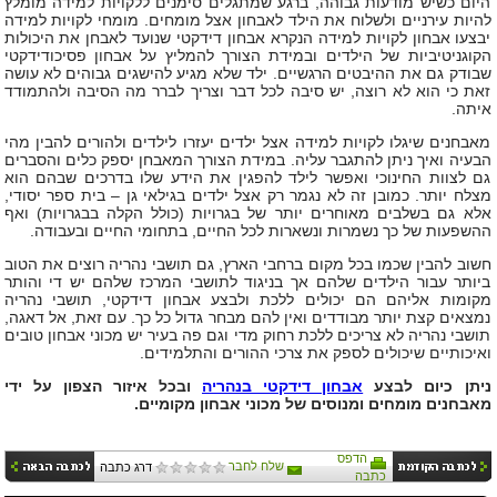
היום כשיש מודעות גבוהה, ברגע שמתגלים סימנים ללקויות למידה מומלץ
להיות עירניים ולשלוח את הילד לאבחון אצל מומחים. מומחי לקויות למידה
יבצעו אבחון לקויות למידה הנקרא אבחון דידקטי שנועד לאבחן את היכולות
הקוגניטיביות של הילדים ובמידת הצורך להמליץ על אבחון פסיכודידקטי
שבודק גם את ההיבטים הרגשיים. ילד שלא מגיע להישגים גבוהים לא עושה
זאת כי הוא לא רוצה, יש סיבה לכל דבר וצריך לברר מה הסיבה ולהתמודד
איתה.
מאבחנים שיגלו לקויות למידה אצל ילדים יעזרו לילדים ולהורים להבין מהי
הבעיה ואיך ניתן להתגבר עליה. במידת הצורך המאבחן יספק כלים והסברים
גם לצוות החינוכי ואפשר לילד להפגין את הידע שלו בדרכים שבהם הוא
מצלח יותר. כמובן זה לא נגמר רק אצל ילדים בגילאי גן – בית ספר יסודי,
אלא גם בשלבים מאוחרים יותר של בגרויות (כולל הקלה בבגרויות) ואף
ההשפעות של כך נשמרות ונשארות לכל החיים, בתחומי החיים ובעבודה.
חשוב להבין שכמו בכל מקום ברחבי הארץ, גם תושבי נהריה רוצים את הטוב
ביותר עבור הילדים שלהם אך בניגוד לתושבי המרכז שלהם יש די והותר
מקומות אליהם הם יכולים ללכת ולבצע אבחון דידקטי, תושבי נהריה
נמצאים קצת יותר מבודדים ואין להם מבחר גדול כל כך. עם זאת, אל דאגה,
תושבי נהריה לא צריכים ללכת רחוק מדי וגם פה בעיר יש מכוני אבחון טובים
ואיכותיים שיכולים לספק את צרכי ההורים והתלמידים.
ניתן כיום לבצע
אבחון דידקטי בנהריה
ובכל איזור הצפון על ידי
מאבחנים מומחים ומנוסים של מכוני אבחון מקומיים.
הדפס
שלח לחבר
דרג כתבה
כתבה