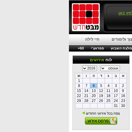
חץ כאן
וך ולימודים
חיי לילה
לצת השבוע
פפראצ'י
60+
לוח
אירועים
א
ב
ג
ד
ה
ו
ש
1
8
7
6
5
4
3
2
15
14
13
12
11
10
9
22
21
20
19
18
17
16
29
28
27
26
25
24
23
31
30
צפה בכל אירועי החודש