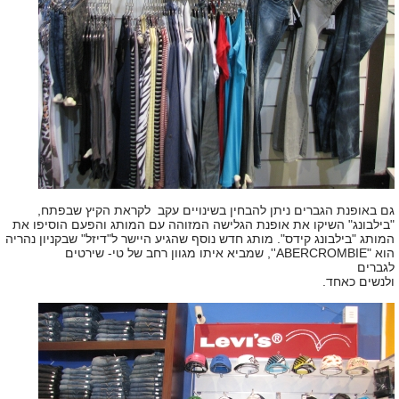
גם באופנת הגברים ניתן להבחין בשינויים עקב לקראת הקיץ שבפתח,
"בילבונג" השיקו את אופנת הגלישה המזוהה עם המותג והפעם הוסיפו את
המותג "בילבונג קידס". מותג חדש נוסף שהגיע היישר ל"דיזל" שבקניון נהריה
הוא "ABERCROMBIE'', שמביא איתו מגוון רחב של טי- שירטים
לגברים
ולנשים כאחד.