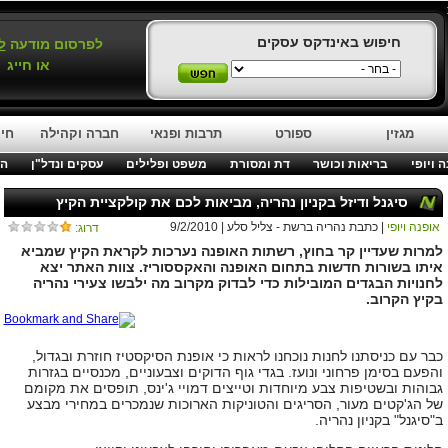
חיפוש באינדקס עסקים
לפרסום מודעה
ל
או חייג
מגזין
ספורט
תרבות ופנאי
חברה וקהילה
חינ
 ויופי
בריאות וכושר
דת ומסורת
משפט ופלילים
עסקים ונדל"ן
המ
סיגנל ודיזל בקניון נהריה, מביאות לכם את קולקציית הקיץ
אופנה ויופי
| כתבת נהריה ברשת - צליל סלע | 9/2/2010
דרוג:
למרות שעדיין קר בחוץ, רשתות האופנה נערכות לקראת הקיץ שמביא
איתו בשורות חדשות בתחום האופנה והאקססוריז. צוות האתר יצא
לחנויות הבגדים המובילות כדי לבדוק מקרוב מה ילבשו צעירי נהריה
בקיץ הקרוב.
כבר עם כניסתנו לחנות נוכחנו לראות כי אופנת הסיקסטיז חוזרת ובגדול,
והפעם בסימן פרחוני ונועז. בגדי גוף הדוקים וצבעוניים, מכנסיים בגזרות
גבוהות ובשטיפות צבע מיוחדות וטייצים דמויי ג'ינס, תופסים את מקומם
של הג'קטים מעור, הסריגים והטוניקות הארוכות שנמכרים במחירי מבצע
ב"סיגנל" בקניון נהריה.