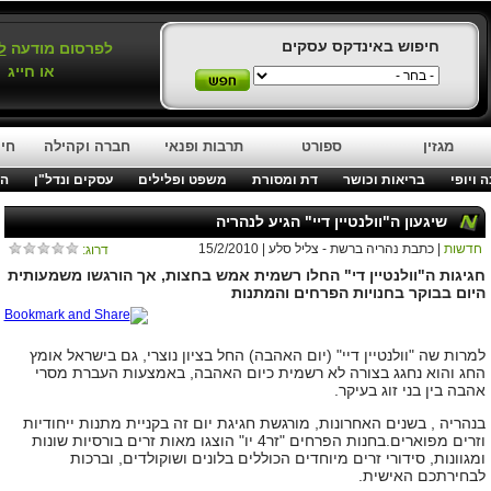
חיפוש באינדקס עסקים
לפרסום מודעה
ל
או חייג
מגזין
ספורט
תרבות ופנאי
חברה וקהילה
חינ
 ויופי
בריאות וכושר
דת ומסורת
משפט ופלילים
עסקים ונדל"ן
המ
שיגעון ה"וולנטיין דיי" הגיע לנהריה
חדשות
| כתבת נהריה ברשת - צליל סלע | 15/2/2010
דרוג:
חגיגות ה"וולנטיין די" החלו רשמית אמש בחצות, אך הורגשו משמעותית
היום בבוקר בחנויות הפרחים והמתנות
למרות שה "וולנטיין דיי" (יום האהבה) החל בציון נוצרי, גם בישראל אומץ
החג והוא נחגג בצורה לא רשמית כיום האהבה, באמצעות העברת מסרי
אהבה בין בני זוג בעיקר.
בנהריה , בשנים האחרונות, מורגשת חגיגת יום זה בקניית מתנות ייחודיות
וזרים מפוארים.
בחנות הפרחים "זר4 יו" הוצגו מאות זרים בורסיות שונות
ומגוונות, סידורי זרים מיוחדים הכוללים בלונים ושוקולדים, וברכות
לבחירתכם האישית.