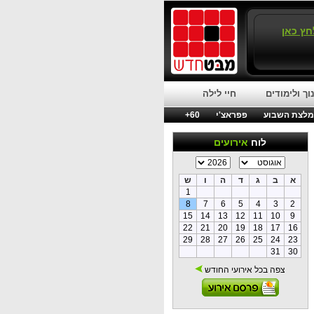
חץ כאן
וך ולימודים
חיי לילה
לצת השבוע
פפראצ'י
60+
לוח
אירועים
א
ב
ג
ד
ה
ו
ש
1
8
7
6
5
4
3
2
15
14
13
12
11
10
9
22
21
20
19
18
17
16
29
28
27
26
25
24
23
31
30
צפה בכל אירועי החודש