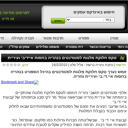
חיפוש באינדקס עסקים
לפרסום מודעה
ל
או חייג
מגזין
ספורט
תרבות ופנאי
חברה וקהילה
חינ
 ויופי
בריאות וכושר
דת ומסורת
משפט ופלילים
עסקים ונדל"ן
המ
טקס חלוקת מלגות לסטודנטים בנהריה בחסות איידיבי ועיריית
חדשות
| כתבת נהריה ברשת - צליל סלע | 16/2/2010
דרוג:
נהריה
אמש נערך טקס חלוקת מלגות לסטודנטים בהיכל הספורט בנהריה
בחסות איי.די.בי ועיריית נהריה.
אלפי סטודנטים תושבי נהריה הוזמנו לטקס חלוקת מלגות שהתקיים
ביוזמתה של עיריית נהריה שבראשה עומד מר ז'קי סבג ובחסותה של קבוצת
איי.די.בי .
בועז שרעבי הנעים את זמנם של הסטודנטים ומשפחותיהם שבאו לחלוק
עימם הכבוד בקבלת המלגות.
קבוצת איי.די.בי , שבשליטתה חברות גדולות כמו סלקום, שופרסל, כור
תעשיות ועוד רבות, תרמה השנה כמיליון שקלים לטובת עתידם החינוכי