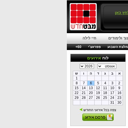
חץ כאן
וך ולימודים
חיי לילה
לצת השבוע
פפראצ'י
60+
לוח
אירועים
א
ב
ג
ד
ה
ו
ש
1
8
7
6
5
4
3
2
15
14
13
12
11
10
9
22
21
20
19
18
17
16
29
28
27
26
25
24
23
31
30
צפה בכל אירועי החודש