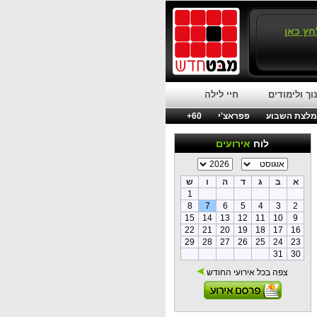
חץ כאן
וך ולימודים
חיי לילה
לצת השבוע
פפראצ'י
60+
לוח
אירועים
א
ב
ג
ד
ה
ו
ש
1
8
7
6
5
4
3
2
15
14
13
12
11
10
9
22
21
20
19
18
17
16
29
28
27
26
25
24
23
31
30
צפה בכל אירועי החודש