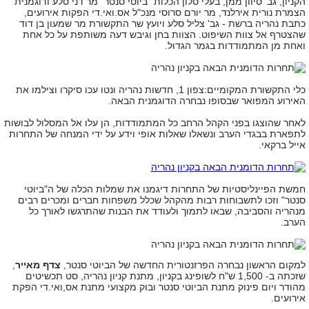
הקניון, גב' סיוון ממן, בעלי סלון הכלות "ביוטי סנטר" מר דני סלע ודוגמנית
הצמרת נורית אירלנד, מר יורם סרוסי מנכ"ל אס.ואי.די הפקות אירועים,
כתבת נהריה ברשת - גב' צליל סלע ויועץ שר התקשורת מר שמעון בן דוד
שהצטרף אל צוות השיפוט. הצוות בחן וגיבש דעה משותפת על כל אחת
ואחת מן המתמודדות בגמר הגדול.
כלי התקשורת המקומיים:צפון 1, חדשות נהריה ונטו עכו סיקרו וצילמו את
האירוע המפואר שבסופו נבחרה הדוגמנית הבאה.
לאחר שהוצגו בפני הקהל הרחב כל המתמודדות, הן עלו אל המסלול לבושות
לתפארת בבגדי הערב ונשאלו שאלות אופי וידע על ידי המנחה של התחרות
אייל ברקאי.
חמשת הפיינליסטיות של התחרות דיגמנו את שמלות הכלה של ה"ביוטי
סנטר" וזכו לתשבוחות רבות מהקהל שכלל משפחות חברים ומכרים רבים
מנהריה והסביבה, שבאו לתמוך ולעודד את הבנות שהתרגשו לאורך כל
הערב.
למקום הראשון נבחרה הפרזנטורית החדשה של הביוטי סנטר,
צדף מאייר
,
שזכתה ב- 1,500 ש"ח לשופינג בקניון, מתנת קניון נהריה, סט תכשיטים
מהודר ויום פינוק מתנת הביוטי סנטר ובוק מקצועי מתנת אס,ואי.די הפקת
אירועים.