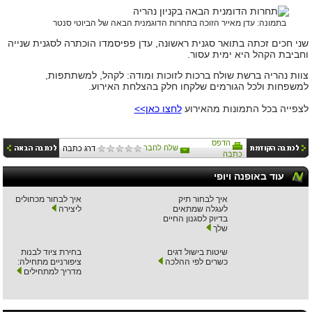
בתמונה: עדן מאייר הזוכה בתחרות הדוגמנית הבאה של הביוטי סנטר
שני חכים זכתה בתואר סגנית ראשונה, עדן פפיסמדו הוכתרה לסגנית שנייה
וחביבת הקהל היא ימית עסור.
צוות נהריה ברשת שולח ברכות לזוכות ומודה: לקהל, למשתתפות,
למשפחות ולכל הגורמים שלקחו חלק בהצלחת האירוע.
לצפייה בכל התמונות מהאירוע
לחצו כאן>>
הדפס
שלח לחבר
דרג כתבה
כתבה
עוד באופנה ויופי
איך לבחור תיק
איך לבחור מכחולים
לעגלה שמתאים
ליצירה
בדיוק לסגנון החיים
שלך
שיטות בישול דגים
בחירת ציוד לבנות
כשרים לפי ההלכה
ציפורניים מתחילה:
מדריך למתחילים