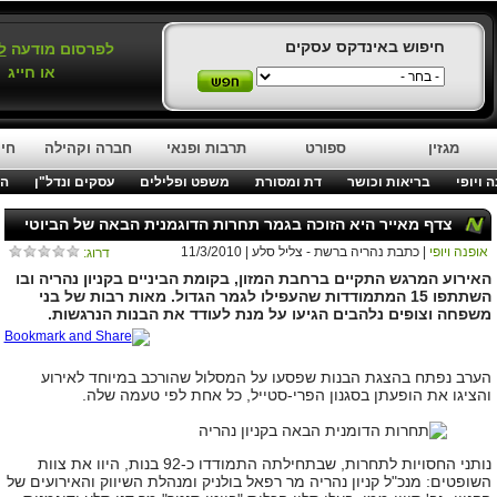
חיפוש באינדקס עסקים
לפרסום מודעה
ל
או חייג
מגזין
ספורט
תרבות ופנאי
חברה וקהילה
חינ
 ויופי
בריאות וכושר
דת ומסורת
משפט ופלילים
עסקים ונדל"ן
המ
צדף מאייר היא הזוכה בגמר תחרות הדוגמנית הבאה של הביוטי
אופנה ויופי
| כתבת נהריה ברשת - צליל סלע | 11/3/2010
דרוג:
סנטר
האירוע המרגש התקיים ברחבת המזון, בקומת הביניים בקניון נהריה ובו
השתתפו 15 המתמודדות שהעפילו לגמר הגדול. מאות רבות של בני
משפחה וצופים נלהבים הגיעו על מנת לעודד את הבנות הנרגשות.
הערב נפתח בהצגת הבנות שפסעו על המסלול שהורכב במיוחד לאירוע
והציגו את הופעתן בסגנון הפרי-סטייל, כל אחת לפי טעמה שלה.
נותני החסויות לתחרות, שבתחילתה התמודדו כ-92 בנות, היוו את צוות
השופטים: מנכ"ל קניון נהריה מר רפאל בולניק ומנהלת השיווק והאירועים של