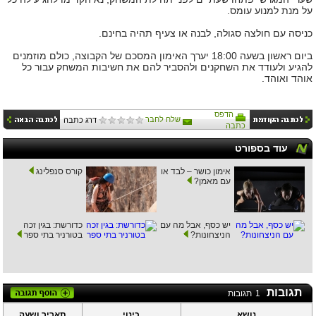
על מנת למנוע עומס.
כניסה עם חולצה סגולה, לבנה או צעיף תהיה בחינם.
ביום ראשון בשעה 18:00 יערך האימון המסכם של הקבוצה, כולם מוזמנים
להגיע ולעודד את השחקנים ולהסביר להם את חשיבות המשחק עבור כל
אוהד ואוהד.
הדפס
שלח לחבר
דרג כתבה
כתבה
עוד בספורט
אימון כושר – לבד או
קורס סנפלינג
עם מאמן?
יש כסף, אבל מה עם
כדורשת: בגין זכה
הניצחונות?
בטורניר בתי ספר
תגובות
1
תגובות
נושא
כינוי
תאריך ושעה