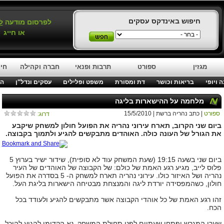
חיפוש באינדקס עסקים
לפרסום מודעה
ל
או חייג
מגזין
ספורט
תרבות ופנאי
חברה וקהילה
חינ
 ויופי
בריאות וכושר
דת ומסורת
משפט ופלילים
עסקים ונדל"ן
המ
מלחמה על ההישארות בליגה
ספורט
| כתב נהריה ברשת | 15/5/2010
דרוג:
ביום שני הקרוב, תארח עירוני נהריה את הפועל חולון למשחק שיקבע
את הגורל של העונה כולה. האוהדים מתבקשים להגיע ולתמוך בקבוצה.
ביום שני בשעה 19:15 (שעת המשחק עוד לא סופית), שידור ישיר בערוץ 5
פלוס לייב, מגיע רגע האמת של כולם: של הקבוצה של האוהדים של העיר
נהריה ושל האיזור כולו. עירוני נהריה תארח למשחק ה- 5 בסדרה את הפועל
חולון, כשהמפסידה יורדת ליגה והמנצחת מבטיחה הישארות בליגת העל.
זהו רגע האמת של כל אוהדי הקבוצה אשר מתבקשים להגיע ולעודד בכל
הכח.
שערי המגרש יפתחו שעתיים לפני תחילת המשחק, נא הקדימו להגיע להיכל