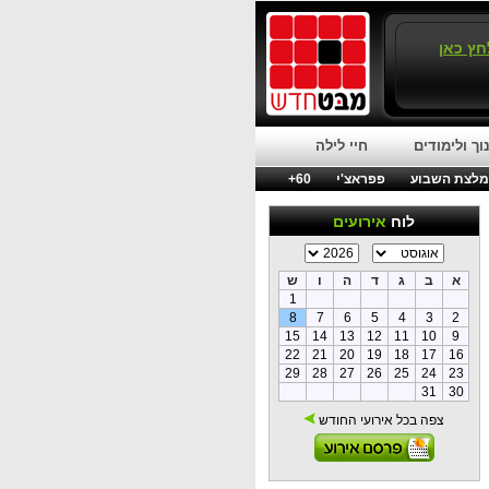
חץ כאן
וך ולימודים
חיי לילה
לצת השבוע
פפראצ'י
60+
לוח
אירועים
א
ב
ג
ד
ה
ו
ש
1
8
7
6
5
4
3
2
15
14
13
12
11
10
9
22
21
20
19
18
17
16
29
28
27
26
25
24
23
31
30
צפה בכל אירועי החודש