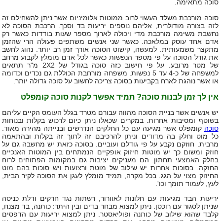
סוכה מתאימה.
סוכה מורכבת משלד העשוי לרוב ממוטות אלומיניום אשר ניתן להשחילם זה
לזה בצורה מודולרית, אליהם נוספים יריעות בד וסכך. הרכבת הסוכה לא
נחשבת משימה מורכבת מדי ויכולה לארוך מספר שעות בודדות כאשר רק
אדם אחד עוסק במלאכה. כאשר שני אנשים משתפים פעולה הרי שהזמן
מתקצר משמעותית. למעשה, קישוט הסוכה אורך זמן רב יותר. נהוג לחשב
את גודל הסוכה על פי מספר הנפשות כאשר לכל אדם מומלץ לקבוע מרחב
של מטר מרובע. על פי חישוב כזה סוכה בגודל של 2X2 מ"ר תתאים
למשפחה של כ-4 עד 5 נפשות. משפחה מורחבת הכוללת גם נכדים וכדומה
או אשר נוהגת לארח בקביעות בסוכה צריכה לחשוב על סוכה גדולה יותר.
אין לך זמן לבנות סוכה? תמיד אפשר לקנות סוכה קומפלט
יש אנשים אשר בניית הסוכה מהווה עבורם מטרד בגלל העומס הקיים עליהם
בשוטף ומסיבות אחרות. במקרים שכאלו ניתן כיום לרכוש בקלות ובנוחות
סוכה
קומפלט אשר מגיעה עם כל החלקים הנדרשים ובנייתה מהירה מאוד.
כל מוט וחלק בה מדודים וניתן להרכיבם זה לתוך זה בקלות ובהתאמה
מרבית. חוזקם נקבע על פי גודלם ועוביים. בסוכה כזאת יש מחשבה גם על
חוזק ומשום כך יש מוטות חיזוק אופקיים הנמתחים בין המוטות האנכיים
בחלק האמצעי תחתון. הם מעניקים יציבות גם במקומות הפתוחים לרוח
החזקה. בסוכות אחרות יש שילוב של מוטת ורצועות ויש סוכות בהם מוט
החיזוק מצוי על הגג. בכל מקרה, תמיד מומלץ לעגן את הסוכה לקיר הבית,
לעץ, לעמוד תומך וכו'.
יריעות הבד מגיעות עם חלונות לאוורור, רשתות נגד חרקים ודלת כניסה
שניתן לסגור עם רוכסן. ניתן למצוא מבחר בדים ובין היתר: כותנה, בד מצנח,
קלבד שהוא שילוב של כותנה ופוליאסטר. ניתן למצוא יריעות עם הדפסים