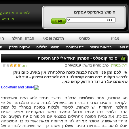
חיפוש באינדקס עסקים
לפרסום מודעה
ל
או חייג
מגזין
ספורט
תרבות ופנאי
חברה וקהילה
חינ
 ויופי
בריאות וכושר
דת ומסורת
משפט ופלילים
עסקים ונדל"ן
המ
סוכה קומפלט - הפתרון האידאלי לחג הסוכות
דת ומסורת
| כתב נהריה ברשת | 27/6/2019
דרוג:
אין לכם זמן פנוי השנה לבנות סוכה כהלכתה? אין בעיה, כיום ניתן
לרכוש בקלות רבה סוכה קומפלט נוחה להרכבה ופירוק - עוד לא
שמעתם על הטרנד החדש, קראו כאן.
חג הסוכות, אחד משלושת הרגלים, נחשב תמיד לחג נעים ומשפחתי
ולקראתו נוהגים מרבית בתי האב בישראל לבנות סוכה כהלכתה. על פי
ההלכה היהודית יש לשהות, לסעוד ולבלות בסוכה במהלך כל ימות
החג, כלומר בחג עצמו ובחול המועד כאשר המקפידים אפילו ישנים
בסוכה. את בניית הסוכה מתחילים במוצאי יום הכיפורים עת תוקעים את
היתד הראשונה. הסוכה אמורה להיות מרווחת וכזאת אשר כל בני המשפחה
יוכלו להסב בה בנוחיות סביב השולחן משום כך, יש חשיבות לבחירה של