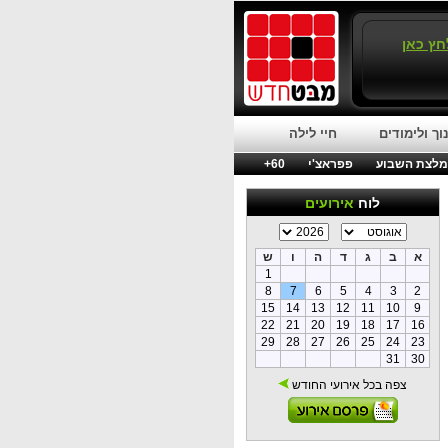
חץ כאן
וך ולימודים
חיי לילה
לצת השבוע
פפראצ'י
60+
לוח
אירועים
א
ב
ג
ד
ה
ו
ש
1
8
7
6
5
4
3
2
15
14
13
12
11
10
9
22
21
20
19
18
17
16
29
28
27
26
25
24
23
31
30
צפה בכל אירועי החודש