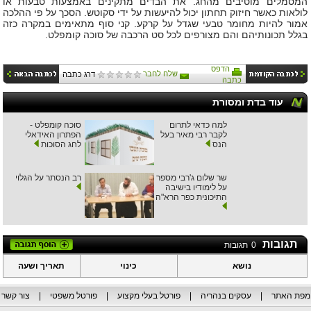
המסמלים מוטיבים מהחג. את הבדים מתקינים באמצעות טבעות או
לולאות כאשר חיזוק תחתון יכול להיעשות על ידי סקוטש. הסכך על פי ההלכה
אמור להיות מחומר טבעי שגדל על קרקע. קני סוף מתאימים במקרה כזה
בגלל תכונותיהם והם מצורפים לכל סט הרכבה של סוכה קומפלט.
הדפס
שלח לחבר
דרג כתבה
כתבה
עוד בדת ומסורת
למה כדאי לתרום
סוכה קומפלט -
לקבר רבי מאיר בעל
הפתרון האידאלי
הנס
לחג הסוכות
שר שלום ג'רבי מספר
רב הנסתר על הגלוי
על לימודיו בישיבה
התיכונית כפר הרא"ה
תגובות
0
תגובות
נושא
כינוי
תאריך ושעה
מפת האתר
|
עסקים בנהריה
|
פורטל בעלי מקצוע
|
פורטל משפטי
|
צור קשר