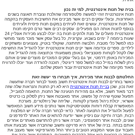
בניה של חנות אינטרנטית, למי זה נכון
חנות אינטרנטית זוהי למעשה פלטפורמה שהולכת וצוברת תאוצה בשנים
האחרונות, ובעלי עסקים רבים אשר מבינים את החשיבות העסקית בהקמה
של חנות אינטרנטית, עושים זאת לעיתים במקום חנות פיסית ולעיתים
בנוסף לחנות אותה הם מפעילים. עסקים רבים אשר טרם הקימו חנות
אינטרנטית פועלים על מנת ולהקים חנות בה יוכלו לבצע מכירות אונליין 24
שעות ביממה 7 ימים בשבוע. עקרונית, כל בעל עסק אשר מוכר מוצר מוחשי
כמו למשל כלי מטבח, הלבשה תחתונה, שוקולד בוטיק, צעצועים ומשחקים
לילדים, ספרים וכדומה אשר יקים חנות אינטרנטית יוכל להגדיל את החשיפה
שלו לקהל לקוחות פוטנציאלי באופן משמעותי וכתוצאה מזה להגדיל את
המכירות באופן דרמטי, אך גם בעלי עסקים המוכרים מוצרים שונים אותם
ניתן לשלוח במייל כמו למשל ספר דיגיטלי, תוכנה להורדה ועוד יוכלו להרוויח
מאוד מקיומה של חנות אינטרנטית עבור העסק שלהם.
החלטתם לבנות אתר מכירות, איך תבחרו מי יעשה זאת
כאשר בוחרים לבנות חנות אינטרנטית חשוב מאוד לבחור חברה שתעשה
זאת נכון, שכן
בניית חנות אינטרנטית
היא לא רק החנות והנראות שלה שזה
דבר מאוד חשוב, אלא גם מהירות הטעינה של החנות, התאמה למובייל,
תפעול שוטף שיהיה קל ופשוט, אתר מאובטח אשר ניתן לסלוק בו כרטיס
אשראי, יכולת ניהול מועדון לקוחות , שליחה של ניוזלטרים, מערכת
המאפשרת קבלת דוחות וסטטיסטיקות אשר נותנים מידע חשוב המאפשר
לפעול ולהגדיל את התנועה לאתר. כדאי לבחור חברה עליה יש המלצות
רבות, חברה ותיקה עם ניסיון אשר יודעת להתאים את האתר לדפדפנים
שונים, לבנות אתר רספונסיבי, חברה אשר ניתן להתרשם מאתרים אחרים
אותם בנתה. בניה של אתר היא פרויקט וחשוב שהחברה אשר מבצעת אותו
תעבוד עם אנשי המקצוע הטובים ביותר החל מהגרפיקאי אשר מעצב את
האתר כי הנראות היא אחד הדברים החשובים, המתכנת אשר יבנה את