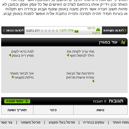
האתר נכון וידייק אותו בהתאם לצרכים האישים של כל עסק ועסק וכמובן לא
פחות חשוב חברה אשר תיתן מענה באופן שוטף וקבוע ובמידה ויש תקלות
או בעיות תמיד תהיה תמיכה ותהיה כתובת אליה אפשר לפנות באופן קבוע.
הדפס
שלח לחבר
דרג כתבה
כתבה
עוד במגזין
מתי צריך לקחת את
למה כדאי לשים
הילד לטיפול רגשי
מפיץ ריח בעסק
היתרונות של הבאת
איך לבחור מאתר
עוזרת אישית מרחוק
נזילות מקצועי
תגובות
0
תגובות
נושא
כינוי
תאריך ושעה
מפת האתר
|
עסקים בנהריה
|
פורטל בעלי מקצוע
|
פורטל משפטי
|
צור קשר