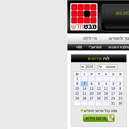
חץ כאן
וך ולימודים
חיי לילה
לצת השבוע
פפראצ'י
60+
לוח
אירועים
א
ב
ג
ד
ה
ו
ש
1
8
7
6
5
4
3
2
15
14
13
12
11
10
9
22
21
20
19
18
17
16
29
28
27
26
25
24
23
31
30
צפה בכל אירועי החודש