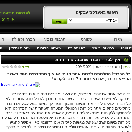
חיפוש באינדקס עסקים
לפרסום מודעה
ל
או חייג
מגזין
ספורט
תרבות ופנאי
חברה וקהילה
חינ
 ויופי
בריאות וכושר
דת ומסורת
משפט ופלילים
עסקים ונדל"ן
המ
איך לבחור חברה שתבנה אתר חנות
מגזין
| כתב נהריה ברשת | 29/4/2021
דרוג:
כל הכבוד! החלטתם לבנות אתר חנות. אז איך מתקדמים מפה כאשר
ההיצע כה רב, את מי בוחרים? כנסו לקרוא!
בניה של אתר אינטרנט מכירתי, מה שאנו מכירים כחנות אינטרנטית זהו
פרויקט לא פשוט אשר דורש הבנה של התחום ולכן לא כל בונה אתרים ולא
כל חברה יכולים לתת את המענה הנכון והמדויק. כאשר בעל עסק או חברה
מחליטים להקים אתר מכירות וירטואלי המטרה העיקרית של הפרויקט היא
להיחשף ללקוחות פוטנציאלים נוספים, להגדיל את התנועה באתר ובשורה
התחתונה להגדיל מכירות. חנות אינטרנטית היא פלטפורמה נהדרת להגדלת
מכירות משום שהנושא של נגישות פיסית אינו רלוונטי כאן ואפשר להגיע
לאנשים מאזורים שונים, אנשים שלא היו נחשפים לשירות ולמוצרים בדרך
אחרת.