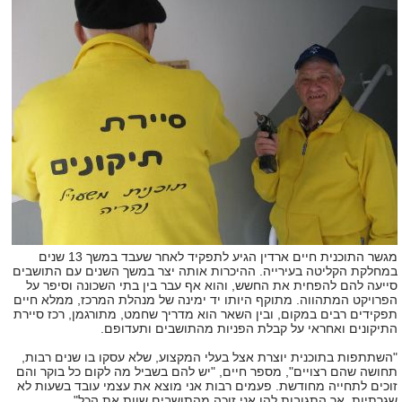
מגשר התוכנית חיים ארדין הגיע לתפקיד לאחר שעבד במשך 13 שנים
במחלקת הקליטה בעירייה. ההיכרות אותה יצר במשך השנים עם התושבים
סייעה להם להפחית את החשש, והוא אף עבר בין בתי השכונה וסיפר על
הפרויקט המתהווה. מתוקף היותו יד ימינה של מנהלת המרכז, ממלא חיים
תפקידים רבים במקום, ובין השאר הוא מדריך שחמט, מתורגמן, רכז סיירת
התיקונים ואחראי על קבלת הפניות מהתושבים ותעדופם.
"השתתפות בתוכנית יוצרת אצל בעלי המקצוע, שלא עסקו בו שנים רבות,
תחושה שהם רצויים", מספר חיים, "יש להם בשביל מה לקום כל בוקר והם
זוכים לתחייה מחודשת. פעמים רבות אני מוצא את עצמי עובד בשעות לא
שגרתיות, אך התגובות להן אני זוכה מהתושבים שוות את הכל".