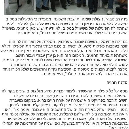
נינה רבינוביץ', ניצולת שואה ותושבת השכונה, מספרת כי הפעילות במקום
סייעה לה לצאת מהדיכאון בו היתה שרויה מאז שבעלה הלך לעולמו. "לפני
שהתחילה הפעילות של משעו"ל במקום, לא ידעתי שיש כאן מתנ"ס. משעו"ל
הוא הבית השני שלי ואני משתתפת בפעילויות רבות", היא מספרת.
גם זינה פרזינסקי, תושבת שכונת שפרינצק, מספרת על הפריחה לה היא
זוכה בעקבות פעילות משעו"ל. “כשחיים נכנס לביתי ותיאר את הפעילויות לא
כל כך האמנתי, ובכל זאת החלטתי לנסות. מאז שהצטרפתי אין יום בו אני לא
משתתפת באחד החוגים. המקום הזה הוא גן עדן עבורי ועבור תושבי
השכונה. העזרה אחד לשני והדברים החדשים שאנו לומדים מדי יום, גורמים
לאנשים למצוא כישרונות שלא ידעו שחבויים בתוכם. השכונה השתנתה
מקצה לקצה, הבניינים מטופחים, הסביבה נקייה והתושבים שלא הכירו אחד
את השני הפכו למשפחה אחת גדולה", היא אומרת.
סדנת הרזיה
נוסף על כל פעילויות ההעשרה, לימוד עברית, סיוע מול גופים שונים בקהילה
וטיפול בבעיות אישיות, להם זוכים התושבים, אחד הדברים לו מקנים
חשיבות רבה בפרויקט הוא שמירה על אורח חיים בריא. במקום מועברת
סדנת הרזיה ואורח חיים בריא ע"י מורן לסקוב, דיאטן קליני ומורה לחינוך
גופני. "השינוי שחל באורח החיים של התושבים הוא עצום", אומר מורן, "אני
רואה את האמונה ביכולת שלהם להצליח, את ההקפדה על אכילה נכונה ואת
השמירה על כושר כחלק משגרת חייהם. זה עושה לי טוב לשמוע על שיפור
בתוצאות הבדיקות או על ירידה במשקל, ואני שמח על ההזדמנות שניתנה לי
לעבוד כאן".