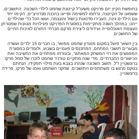
בחופשת הקיץ יזם פרויקט משעו"ל קייטנת שחמט לילדי השכונה. התושבים,
ששמעו על הקייטנה, נרתמו למשימה וסייעו בהכנת סנדוויצ'ים, הקימו יחד
עם הילדים גינה, העבירו סדנאות בישול והעצמה, ועשו הכל כדי שהילדים
ייהנו. במהלך השנה מתקיימות במסגרת הפרויקט פעילויות מגוונות שמטרתן
העצמת האוכלוסייה ועידודם ליצירת מרקם חברתי התורם לאיכות החיים
של התושבים.
בין השאר פועל במקום מועדון שחמט מפואר, בו חברים 15 ילדים ועשרה
מבוגרים תושבי המתחם, המתכנסים פעמיים בשבוע, ולומדים במסגרת
המפגשים את רזי המשחק המאתגר, ובעזרתו מפתחים את החשיבה ואת
הכישורים החברתיים. מדי שנה מתקיים טורניר שחמט לזכרו של סמל מרקו
ברונשטיין ז"ל, תושב השכונה שנהרג בצבא בעת מילוי תפקידו, הנחתם
בטקס מרגש בו משתתפים התושבים, שחקני השחמט ואמו של מרקו, פרידה
ברונשטיין.