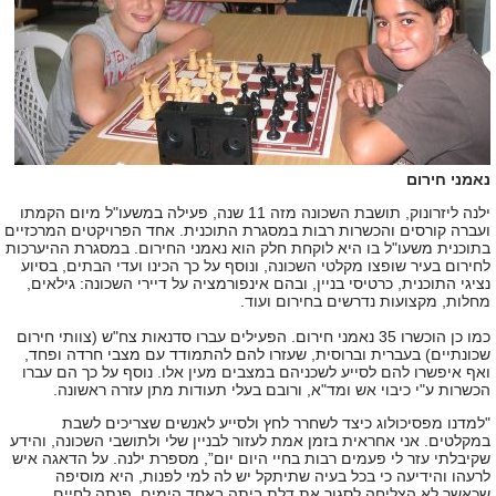
נאמני חירום
ילנה ליזרונוק, תושבת השכונה מזה 11 שנה, פעילה במשעו"ל מיום הקמתו
ועברה קורסים והכשרות רבות במסגרת התוכנית. אחד הפרויקטים המרכזיים
בתוכנית משעו"ל בו היא לוקחת חלק הוא נאמני החירום. במסגרת ההיערכות
לחירום בעיר שופצו מקלטי השכונה, ונוסף על כך הכינו ועדי הבתים, בסיוע
נציגי התוכנית, כרטיסי בניין, ובהם אינפורמציה על דיירי השכונה: גילאים,
מחלות, מקצועות נדרשים בחירום ועוד.
כמו כן הוכשרו 35 נאמני חירום. הפעילים עברו סדנאות צח"ש (צוותי חירום
שכונתיים) בעברית וברוסית, שעזרו להם להתמודד עם מצבי חרדה ופחד,
ואף איפשרו להם לסייע לשכניהם במצבים מעין אלו. נוסף על כך הם עברו
הכשרות ע"י כיבוי אש ומד"א, ורובם בעלי תעודות מתן עזרה ראשונה.
"למדנו מפסיכולוג כיצד לשחרר לחץ ולסייע לאנשים שצריכים לשבת
במקלטים. אני אחראית בזמן אמת לעזור לבניין שלי ולתושבי השכונה, והידע
שקיבלתי עזר לי פעמים רבות בחיי היום יום”, מספרת ילנה. על הדאגה איש
לרעהו והידיעה כי בכל בעיה שתיתקל יש לה למי לפנות, היא מוסיפה
שכאשר לא הצליחה לסגור את דלת ביתה באחד הימים, פנתה לחיים