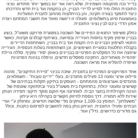
בדייר נכה מהקומה השמינית, שלא ראה אור יום במשך יותר מחודש. נציגי
התוכנית החלו מיד לסייע לדיירי הבניין, הן בהקמת ועד בית חדש והדרכתו
כיצד לתפקד בצורה תקינה, והן בהיחלצות מהחוב לחברת המעליות
באמצעות סיוע בתשלומים. פעולה זו ריגשה מאוד את תושבי המתחם ויצרה
אמון הדדי בינם לבין נציגי התוכנית.
כחלק משיפור התנאים הפיזיים של השכונה במסגרת פרויקט משעו"ל, בוצע
בבניין שיפוץ מקיף בחסות העירייה ובסיועה, בשיתוף קבלנים וקרנות, כאשר
התנאי לשיפוץ הבניינים היה הקמת ועד בית בבניין, השתתפות הדיירים
בקבלת החלטות בסוגיית השיפוצים, וכן השתתפות בעלות הכספית. העירייה
שיפצה את כל המקלטים הפרטיים בבניינים באופן יסודי ומקיף, סללה טיילת
יפהפייה מאחוריהם, התקינה ספסלים חדשים, טיפלה בגינות הפרטיות
ושיפרה להפליא את מראה השכונה.
אחד הפרויקטים המרכזיים בתוכנית, שזכה בכינוי "סיירת התיקונים", מהווה
פיילוט ארצי ומונה 13 פעילים מתנדבים, בעלי "ידיים ט
ובות" - חשמלאים,
מהנדסים ואגרונומים מהמתחם - העוסקים בתיקון תקלות בבתיהם של
קשישים ומעוטי יכולת, בתחזוקת בית משעו"ל בעיר ובתחזוקה שוטפת של
הגינה הקהילתית בחצר הבית. לאחרונה אף הוקם מוקד תיקוני תפירה הנותן
שירות ללא תמורה. דרך נוספת לחיזוק הקשרים בקהילה היא עיתון
"משעלתון", המופץ בכ-1,100 עותקים מדי שלושה חודשים, ומחולק ע"י ועדי
הבתים ופעילי התוכנית. העיתון נותן במה לתושבים לפרסום כתבות, וכולל
גם מדורים כדרושים, נדל"ן ועוד.