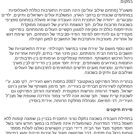
במקום.
משעו"ל (מתחם שילוב עולים) הינה תוכנית התערבות כוללת לאוכלוסיות
במתחמים שכונתיים ברחבי הארץ, המשלבת עולים וישראלים ותיקים, ילדים
ומבוגרים. ייחודה של התכנית הינה העובדה שהיא פועלת במתחם ספציפי
בשכונות מרובות עולים, תוך הגשמת הרעיון של העצמה ממוקדת
והתייחסות כוללנית ומקיפה למגוון הקשיים העולים מהמתחם. בפרויקט
מקפידים גם להתייחס למימד הפיזי-סביבתי של המתחם, תוך שימת דגש
על אחריות, מעורבות והתנדבות של התושבים למען הקהילה.
דגש נוסף מושם על יצירת שינוי במישור הקהילתי: יצירת התארגנויות של
תושבים ברמת הבית והמתחם, כגון מינוי ועדי בתים, לקיחת אחריות על
ניהול הרכוש המשותף, הפחתת קונפליקטים ועימותים בין-תרבותיים,
התנסות באירועים משותפים, יצירת יחסי אמון בין הדיירים לבין מערך
השירותים, ומציאת מענים חדשים המתאימים לתרבותם של העולים
ושילובם עם ותיקים בשכונה.
בנהריה החל הפרויקט באוקטובר 2007 בחסות ראש העירייה, ז'קי סבג, ע"י
המחלקה לשירותים חברתיים בעירייה, תוך מימון משותף של ארגון ג'וינט
ישראל, משרד הרווחה והרשות המקומית. לאחרונה הורחב הפרויקט גם
לשכונת קרית עשור, תוך שהוא זוכה לליווי צמוד והדרכה שוטפת של מנכ"ל
העירייה, דני חמיאס, ומנהלת מחלקת הרווחה, אירית בוסידן.
סיירת תיקונים
בתחילת העבודה בשכונה נתקלו נציגי התוכנית בבניין בן שמונה קומות ללא
חשמל בחדר המדרגות, כשהמעלית אינה פועלת בו במשך חודש וחצי בשל
חוסר תפקוד מצד ועד הבית. דיירי הבניין הקשישים נאלצו לעלות מספר
קומות ברגל עם פנסים, דבר שהיקשה מאוד על איכות חייהם ופגע במיוחד