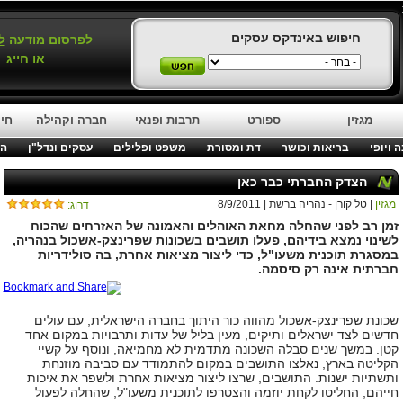
חיפוש באינדקס עסקים
לפרסום מודעה
ל
או חייג
מגזין
ספורט
תרבות ופנאי
חברה וקהילה
חינ
 ויופי
בריאות וכושר
דת ומסורת
משפט ופלילים
עסקים ונדל"ן
המ
הצדק החברתי כבר כאן
מגזין
| טל קורן - נהריה ברשת | 8/9/2011
דרוג:
זמן רב לפני שהחלה מחאת האוהלים והאמונה של האזרחים שהכוח
לשינוי נמצא בידיהם, פעלו תושבים בשכונות שפרינצק-אשכול בנהריה,
במסגרת תוכנית משעו"ל, כדי ליצור מציאות אחרת, בה סולידריות
חברתית אינה רק סיסמה.
שכונת שפרינצק-אשכול מהווה כור היתוך בחברה הישראלית, עם עולים
חדשים לצד ישראלים ותיקים, מעין בליל של עדות ותרבויות במקום אחד
קטן. במשך שנים סבלה השכונה מתדמית לא מחמיאה, ונוסף על קשיי
הקליטה בארץ, נאלצו התושבים במקום להתמודד עם סביבה מוזנחת
ותשתיות ישנות. התושבים, שרצו ליצור מציאות אחרת ולשפר את איכות
חייהם, החליטו לקחת יוזמה והצטרפו לתוכנית משעו"ל, שהחלה לפעול