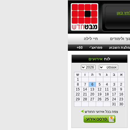
חץ כאן
וך ולימודים
חיי לילה
לצת השבוע
פפראצ'י
60+
לוח
אירועים
א
ב
ג
ד
ה
ו
ש
1
8
7
6
5
4
3
2
15
14
13
12
11
10
9
22
21
20
19
18
17
16
29
28
27
26
25
24
23
31
30
צפה בכל אירועי החודש