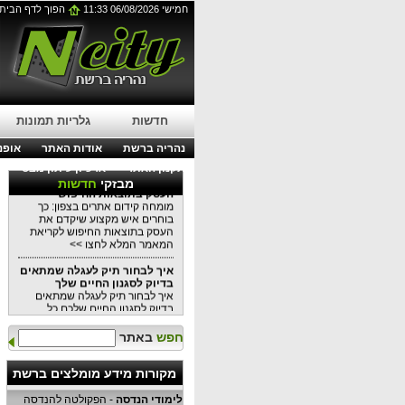
בניינים מודרניים
חמישי 06/08/2026 11:33
הפוך לדף הבית
עבודות בגובה בסנפלינג: הפתרון
המושלם לתחזוקת בניינים מודרניים
לפרטים נוספים לחצו כאן >>
עורך דין דיני עבודה בנהריה:
מתי כדאי לפנות לייעוץ משפטי?
עורך דין דיני עבודה בנהריה: מתי
כדאי לפנות לייעוץ משפטי?
לקריאת המאמר המלא לחצו >>
חדשות
גלריות תמונות
מומחה קידום אתרים בצפון: כך
נהריה ברשת
אודות האתר
אופנה
בוחרים איש מקצוע שיקדם את
תקנון האתר
ארכיון עיתון מבט
העסק בתוצאות החיפוש
מבזקי
חדשות
מומחה קידום אתרים בצפון: כך
בוחרים איש מקצוע שיקדם את
העסק בתוצאות החיפוש לקריאת
המאמר המלא לחצו >>
איך לבחור תיק לעגלה שמתאים
בדיוק לסגנון החיים שלך
איך לבחור תיק לעגלה שמתאים
בדיוק לסגנון החיים שלכם כל
המידע במאמר הקרוב לקריאה
לחצו >>
חפש
באתר
למה שקיות אריזה יכולות
לשמש
למה שקיות אריזה יכולות לשמש כל
מקורות מידע מומלצים ברשת
המידע במאמר הקרוב לקריאת
המאמר המלא לחצו >>
לימודי הנדסה
- הפקולטה להנדסה