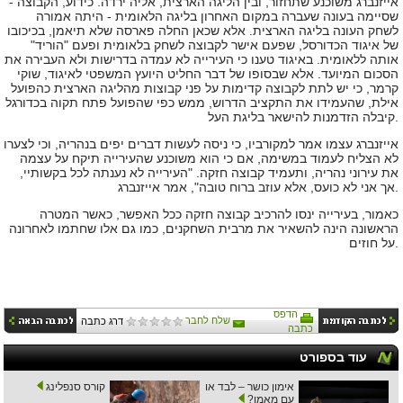
אייזנברג משוכנע שתחזור, ובין הליגה הארצית, אליה ירדה. כידוע, הקבוצה -
שסיימה בעונה שעברה במקום האחרון בליגה הלאומית - היתה אמורה
לשחק העונה בליגה הארצית. אלא שכאן החלה פארסה שלא תיאמן, בכיכובו
של איגוד הכדורסל, שפעם אישר לקבוצה לשחק בלאומית ופעם "הוריד"
אותה ללאומית. באיגוד טענו כי העירייה לא עמדה בדרישות ולא העבירה את
הסכום המיועד. אלא שבסופו של דבר החליט היועץ המשפטי לאיגוד, שוקי
קרמר, כי יש לתת לקבוצה קדימות על פני קבוצות מהליגה הארצית כהפועל
אילת, שהעמידו את התקציב הדרוש, ממש כפי שהפועל פתח תקוה בכדורגל
קיבלה הזדמנות להישאר בליגת העל.
אייזנברג עצמו אמר למקורביו
,
כי
ניסה לעשות דברים יפים בנהריה
,
וכי
לצערו
לא הצליח לעמוד במשימה
,
אם
כי הוא משוכנע שהעירייה תיקח על עצמה
את עירוני נהריה
,
ותעמיד
קבוצה חזקה
. "
העירייה
לא נענתה לכל בקשותיי
,
.
אך
אני לא כועס
,
אלא
עוזב ברוח טובה
",
אמר
אייזנברג
כאמור, בעירייה ינסו להרכיב קבוצה חזקה ככל האפשר, כאשר המטרה
הראשונה הינה להשאיר את מרבית השחקנים, כמו גם אלו שחתמו לאחרונה
על חוזים.
הדפס
שלח לחבר
דרג כתבה
כתבה
עוד בספורט
אימון כושר – לבד או
קורס סנפלינג
עם מאמן?