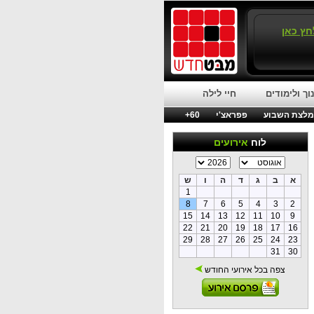
חץ כאן
וך ולימודים
חיי לילה
לצת השבוע
פפראצ'י
60+
לוח
אירועים
א
ב
ג
ד
ה
ו
ש
1
8
7
6
5
4
3
2
15
14
13
12
11
10
9
22
21
20
19
18
17
16
29
28
27
26
25
24
23
31
30
צפה בכל אירועי החודש