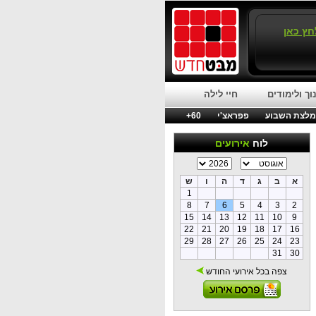
חץ כאן
וך ולימודים
חיי לילה
לצת השבוע
פפראצ'י
60+
לוח
אירועים
א
ב
ג
ד
ה
ו
ש
1
8
7
6
5
4
3
2
15
14
13
12
11
10
9
22
21
20
19
18
17
16
29
28
27
26
25
24
23
31
30
צפה בכל אירועי החודש