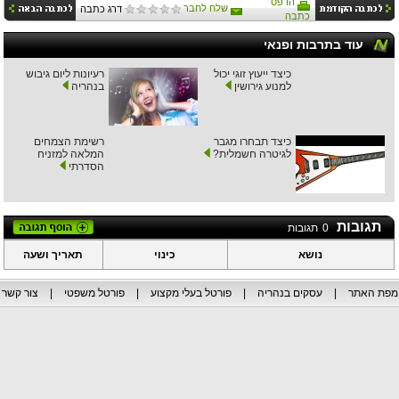
הדפס
שלח לחבר
דרג כתבה
כתבה
עוד בתרבות ופנאי
כיצד ייעוץ זוגי יכול
רעיונות ליום גיבוש
למנוע גירושין
בנהריה
כיצד תבחרו מגבר
רשימת הצמחים
לגיטרה חשמלית?
המלאה למזניח
הסדרתי
תגובות
0
תגובות
נושא
כינוי
תאריך ושעה
מפת האתר
|
עסקים בנהריה
|
פורטל בעלי מקצוע
|
פורטל משפטי
|
צור קשר