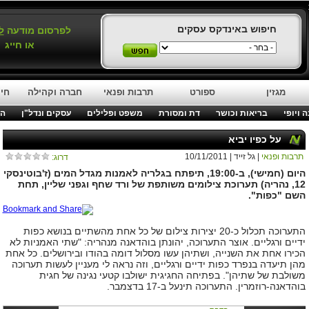
חיפוש באינדקס עסקים
לפרסום מודעה
ל
או חייג
מגזין
ספורט
תרבות ופנאי
חברה וקהילה
חינ
 ויופי
בריאות וכושר
דת ומסורת
משפט ופלילים
עסקים ונדל"ן
המ
על כפיו יביא
תרבות ופנאי
| גל זייד | 10/11/2011
דרוג:
היום (חמישי), ב-19:00, תיפתח בגלריה לאמנות מגדל המים (ז'בוטינסקי
12, נהריה) תערוכת צילומים משותפת של ורד שחף וגפני שליין, תחת
השם "כפות".
התערוכה תכלול כ-20 יצירות צילום של כל אחת מהשתיים בנושא כפות
ידיים ורגליים. אוצר התערוכה, יהונתן בוהדאנה מנהריה: "שתי האמניות לא
הכירו אחת את השנייה, ושתיהן עשו מסלול דומה בהודו ובירושלים. כל אחת
מהן תיעדה בנפרד כפות ידיים ורגליים, וזה נראה לי מעניין לעשות תערוכה
משולבת של שתיהן". בפתיחה החגיגית ישולבו קטעי נגינה של חגית
בוהדאנה-רוזמרין. התערוכה תינעל ב-17 בדצמבר.